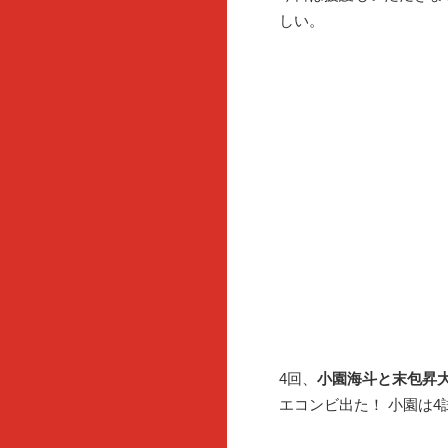
しい。
4回、
小園海斗と
末包昇
エコンビ出た！ 小園は