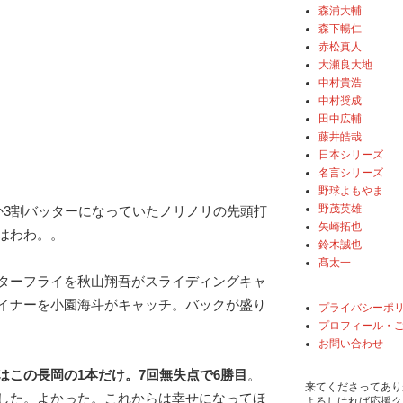
森浦大輔
森下暢仁
赤松真人
大瀬良大地
中村貴浩
中村奨成
田中広輔
藤井皓哉
日本シリーズ
名言シリーズ
野球よもやま
野茂英雄
か3割バッターになっていたノリノリの先頭打
矢崎拓也
はわわ。。
鈴木誠也
髙太一
ターフライを秋山翔吾がスライディングキャ
イナーを小園海斗がキャッチ。バックが盛り
プライバシーポ
プロフィール・
お問い合わせ
はこの長岡の1本だけ。7回無失点で6勝目
。
来てくださってあり
した。よかった。これからは幸せになってほ
よろしければ応援ク