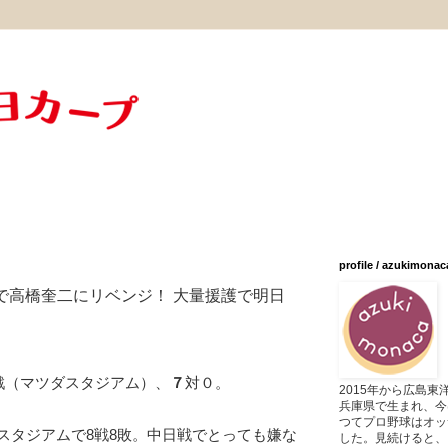
profile / azukimonac
で高橋奎二にリベンジ！ 大量援護で明日
ト戦（マツダスタジアム）、
７
対０。
2015年から広島
兵庫県で生まれ、今
つてプロ野球はオッ
スタジアムで8戦8敗。中日戦でとっても嫌な
した。見続けると、