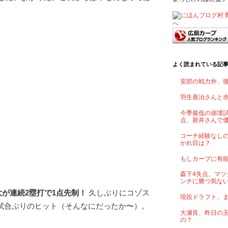
よく読まれている記
安部の戦力外、
羽生善治さんと
今季最低の崩壊試
点、新井さんで
コーチ経験なし
かれ目は？
もしカープに有
森下4失点、マツ
ンチに勝つ気な
大が連続2塁打で1点先制！
久しぶりにコゾス
現役ドラフト、
4試合ぶりのヒット（そんなにだったか〜）。
大瀬良、昨日の
の？