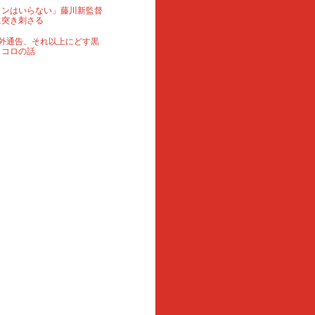
ランはいらない」藤川新監督
に突き刺さる
外通告、それ以上にどす黒
ロコロの話