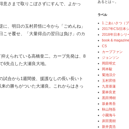
あるとは～。
得意さまで取りこぼさずにすんで、よかっ
ラベル
1.ごあいさつ（
逆に、明日の玉村昇悟に今から「ごめんね」
2017年CS/日
日こそ覆せ、「大量得点の翌日は負け」のカ
2018年日本シリ
book & magazin
CS
カープファン
て抑えられている高橋奎二。カープ先発は、8
ジョンソン
って6失点した大瀬良大地。
岡田明丈
岡本駿
菊池涼介
の試合から1週間後、援護なしの長い長いト
玉村昇悟
日以来の勝ちがついた大瀬良。これからはきっ
九里亜蓮
栗林良吏
黒田博樹
坂倉将吾
秋山翔吾
小園海斗
床田寛樹
新井貴浩