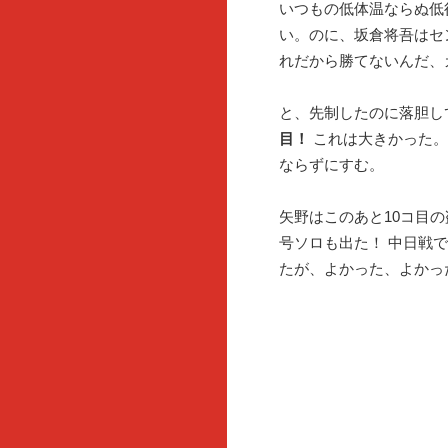
いつもの低体温ならぬ低
い。のに、坂倉将吾はセ
れだから勝てないんだ、
と、先制したのに落胆し
目！
これは大きかった。
ならずにすむ。
矢野はこのあと10コ目の
号ソロも出た！ 中日戦
たが、よかった、よかっ