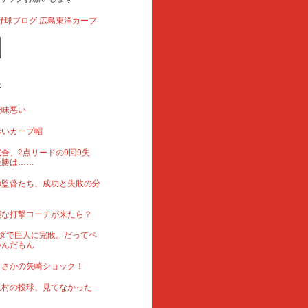
事
後味悪い
赤いカープ帽
合、2点リードの9回9失
優勝は……
の監督たち、成功と失敗の分
能な打撃コーチが来たら？
ダで巨人に完敗。だってベ
いんだもん
まさかの矢崎ショック！
玉村の投球、見てなかった