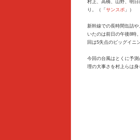
村上、高橋、山野、明日
り。（「
サンスポ
」）
新幹線での長時間缶詰や
いたのは前日の午後8時
回は5失点のビッグイニ
今回の台風はとくに予測
理の大事さを村上らは身