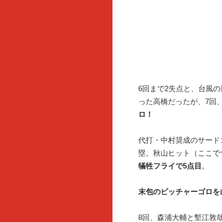
6回まで2失点と、台風
った高橋だったが、7回
ロ！
代打・中村奨成のサード
塁。秋山ヒット（ここで
犠牲フライで5点目
。
末包のピッチャーゴロを
8回、森浦大輔と塹江敦