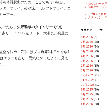
得点体質脱出のため、ここでもう1点ほし
「力のないベテ
の言葉がカープ
ンターフライ。菊池涼介はレフトフライ。こ
カープ〜。
カープ8人に戦力
いポジションコ
ていたら、
矢野雅哉のタイムリーで2点
ブログ アーカイブ
1点リードより2点リード。大瀬良が窮屈に
8月 2026
(6)
7月 2026
(28)
6月 2026
(24)
5月 2026
(29)
盗塁を決め、7回にはプロ通算2本目の今季1
4月 2026
(28)
ではエラーもあり、元気なかったように見え
3月 2026
(21)
た。
2月 2026
(15)
1月 2026
(19)
12月 2025
(19)
11月 2025
(13)
10月 2025
(17)
9月 2025
(29)
8月 2025
(30)
7月 2025
(31)
6月 2025
(28)