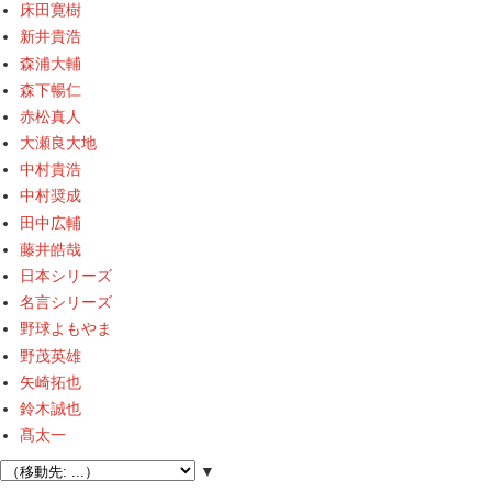
床田寛樹
新井貴浩
森浦大輔
森下暢仁
赤松真人
大瀬良大地
中村貴浩
中村奨成
田中広輔
藤井皓哉
日本シリーズ
名言シリーズ
野球よもやま
野茂英雄
矢崎拓也
鈴木誠也
髙太一
▼