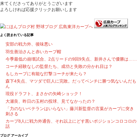
来てくださってありがとうございます
よろしければ応援クリックお願いします
よく読まれている記事
安部の戦力外、後味悪い
羽生善治さんと赤いカープ帽
今季最低の崩壊試合、2点リードの9回9失点、新井さんで優勝は……
コーチ経験なしの監督たち、成功と失敗の分かれ目は？
もしカープに有能な打撃コーチが来たら？
森下4失点、マツダで巨人に完敗。だってベンチに勝つ気ないんだも
ん
現役ドラフト、まさかの矢崎ショック！
大瀬良、昨日の玉村の投球、見てなかったの？
「力のないベテランはいらない」藤川新監督の言葉がカープに突き
刺さる
カープ8人に戦力外通告、それ以上にどす黒いポジションコロコロの
話
ブログ アーカイブ