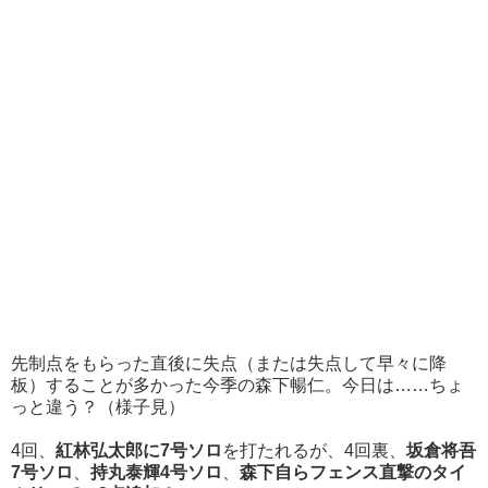
先制点をもらった直後に失点（または失点して早々に降
板）することが多かった今季の森下暢仁。今日は……ちょ
っと違う？（様子見）
4回、
紅林弘太郎に7号ソロ
を打たれるが、4回裏、
坂倉将吾
7号ソロ
、
持丸泰輝4号ソロ
、
森下自らフェンス直撃のタイ