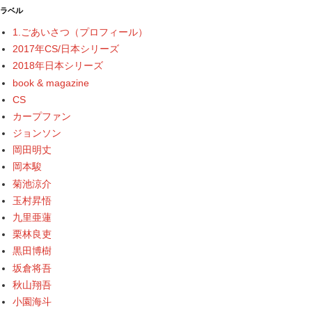
ラベル
1.ごあいさつ（プロフィール）
2017年CS/日本シリーズ
2018年日本シリーズ
book & magazine
CS
カープファン
ジョンソン
岡田明丈
岡本駿
菊池涼介
玉村昇悟
九里亜蓮
栗林良吏
黒田博樹
坂倉将吾
秋山翔吾
小園海斗