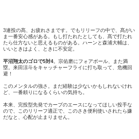
3連投の髙、お疲れさまです。でもリリーフの中で、髙がい
ま一番安心感がある。もし打たれたとしても、髙で打たれ
たら仕方ないと思えるものがある。ハーンと森浦大輔は、
いいときはよく、ときに不安定。
平沼翔太のゴロで5対4
。宗佑磨にフォアボール、また満
塁。来田涼斗をキャッチャーフライに打ち取って、危機回
避！
このメンタルの強さ。まだ経験は少ないかもしれないけれ
ど、一番頼りになるくらいの気持ち。
本来、完投型先発でカープのエースになってほしい投手な
ので、このリリーフ適正で、このさき便利使いされたら嫌
だなと、心配が止まりません。