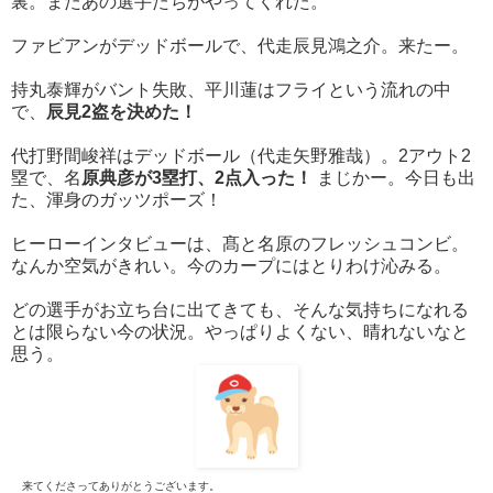
裏。またあの選手たちがやってくれた。
ファビアンがデッドボールで、代走辰見鴻之介。来たー。
持丸泰輝がバント失敗、平川蓮はフライという流れの中
で、
辰見2盗を決めた！
代打野間峻祥はデッドボール（代走矢野雅哉）。2アウト2
塁で、名
原典彦が3塁打、2点入った！
まじかー。今日も出
た、渾身のガッツポーズ！
ヒーローインタビューは、髙と名原のフレッシュコンビ。
なんか空気がきれい。今のカープにはとりわけ沁みる。
どの選手がお立ち台に出てきても、そんな気持ちになれる
とは限らない今の状況。やっぱりよくない、晴れないなと
思う。
来てくださってありがとうございます。