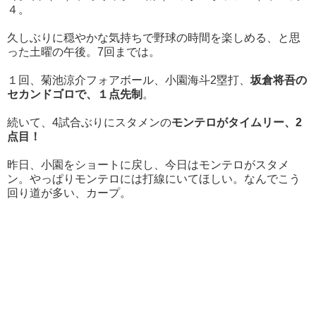
４。
久しぶりに穏やかな気持ちで野球の時間を楽しめる、と思
った土曜の午後。7回までは。
１回、菊池涼介フォアボール、小園海斗2塁打、
坂倉将吾の
セカンドゴロで、１点先制
。
続いて、4試合ぶりにスタメンの
モンテロがタイムリー、2
点目！
昨日、小園をショートに戻し、今日はモンテロがスタメ
ン。やっぱりモンテロには打線にいてほしい。なんでこう
回り道が多い、カープ。