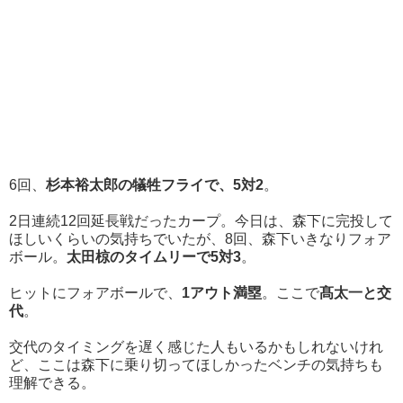
6回、
杉本裕太郎の犠牲フライで、5対2
。
2日連続12回延長戦だったカープ。今日は、森下に完投して
ほしいくらいの気持ちでいたが、8回、森下いきなりフォア
ボール。
太田椋のタイムリーで5対3
。
ヒットにフォアボールで、
1アウト満塁
。ここで
髙太一と交
代
。
交代のタイミングを遅く感じた人もいるかもしれないけれ
ど、ここは森下に乗り切ってほしかったベンチの気持ちも
理解できる。