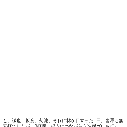
と、誠也、坂倉、菊池、それに林が目立った1日。會澤も無
安打でしたが、3打席、得点につながらう進塁ゴロを打っ