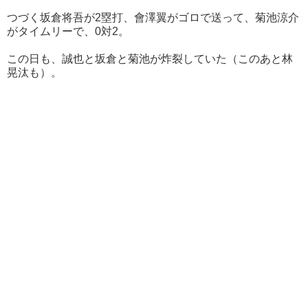
つづく坂倉将吾が2塁打、會澤翼がゴロで送って、菊池涼介
がタイムリーで、0対2。
この日も、誠也と坂倉と菊池が炸裂していた（このあと林
晃汰も）。