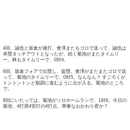
4回、誠也と坂倉が連打、會澤またもゴロで送って、誠也は
本塁タッチアウトとなったが、続く菊池がまたタイムリ
ー、林もタイムリーで、0対4。
6回、坂倉フォアで出塁し、盗塁。會澤がまたまたゴロで送
って、菊池のタイムリーで、0対5。なんなん？ すごろくが
トントントンと順調に進むように点が入る。菊池のところ
で。
8回にいたっては、菊池がソロホームランで、1対6。今日の
菊池、4打席4安打の4打点。華奢なおかわり君か？