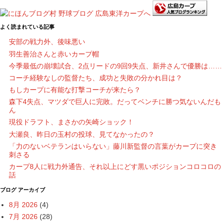
よく読まれている記事
安部の戦力外、後味悪い
羽生善治さんと赤いカープ帽
今季最低の崩壊試合、2点リードの9回9失点、新井さんで優勝は……
コーチ経験なしの監督たち、成功と失敗の分かれ目は？
もしカープに有能な打撃コーチが来たら？
森下4失点、マツダで巨人に完敗。だってベンチに勝つ気ないんだも
ん
現役ドラフト、まさかの矢崎ショック！
大瀬良、昨日の玉村の投球、見てなかったの？
「力のないベテランはいらない」藤川新監督の言葉がカープに突き
刺さる
カープ8人に戦力外通告、それ以上にどす黒いポジションコロコロの
話
ブログ アーカイブ
8月 2026
(4)
7月 2026
(28)