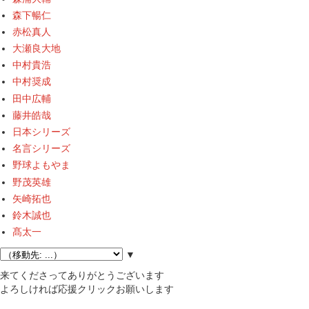
森下暢仁
赤松真人
大瀬良大地
中村貴浩
中村奨成
田中広輔
藤井皓哉
日本シリーズ
名言シリーズ
野球よもやま
野茂英雄
矢崎拓也
鈴木誠也
髙太一
▼
来てくださってありがとうございます
よろしければ応援クリックお願いします