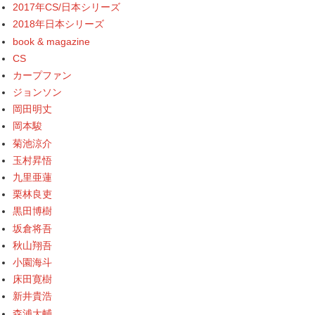
2017年CS/日本シリーズ
2018年日本シリーズ
book & magazine
CS
カープファン
ジョンソン
岡田明丈
岡本駿
菊池涼介
玉村昇悟
九里亜蓮
栗林良吏
黒田博樹
坂倉将吾
秋山翔吾
小園海斗
床田寛樹
新井貴浩
森浦大輔