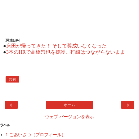
〔関連記事〕
●
床田が帰ってきた！ そして奨成いなくなった
●
3本のHRで高橋昂也を援護、打線はつながらないまま
共有
‹
›
ホーム
ウェブ バージョンを表示
ラベル
1.ごあいさつ（プロフィール）