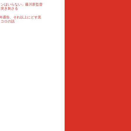
ランはいらない」藤川新監督
に突き刺さる
外通告、それ以上にどす黒
ロコロの話