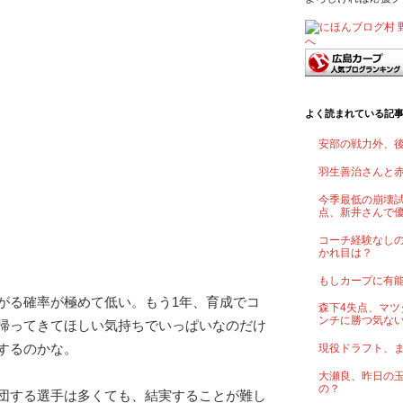
よく読まれている記
安部の戦力外、
羽生善治さんと
今季最低の崩壊試
点、新井さんで
コーチ経験なし
かれ目は？
もしカープに有
がる確率が極めて低い。もう1年、育成でコ
森下4失点、マツ
ンチに勝つ気な
帰ってきてほしい気持ちでいっぱいなのだけ
するのかな。
現役ドラフト、
大瀬良、昨日の
の？
団する選手は多くても、結実することが難し