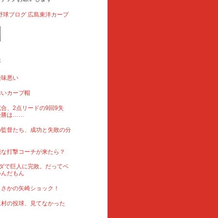
事
後味悪い
赤いカープ帽
合、2点リードの9回9失
優勝は……
の監督たち、成功と失敗の分
能な打撃コーチが来たら？
ダで巨人に完敗。だってベ
いんだもん
まさかの矢崎ショック！
玉村の投球、見てなかった