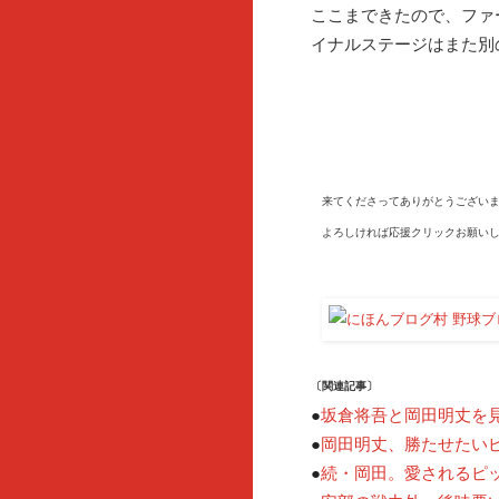
ここまできたので、ファ
イナルステージはまた別
来てくださってありがとうございま
よろしければ応援クリックお願いし
〔関連記事〕
●
坂倉将吾と岡田明丈を
●
岡田明丈、勝たせたい
●
続・岡田。愛されるピ