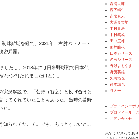
森浦大輔
森下暢仁
赤松真人
大瀬良大地
中村貴浩
中村奨成
田中広輔
年。制球難期を経て、2021年、右肘のトミー・
藤井皓哉
秘密兵器。
日本シリーズ
名言シリーズ
野球よもやま
しましたし、2018年には日米野球戦で日本代
野茂英雄
転2ラン打たれましたけど）。
矢崎拓也
鈴木誠也
髙太一
の実況解説で、「菅野（智之）と投げ合うと
言ってくれていたこともあった。当時の菅野
プライバシーポ
った。
プロフィール・
お問い合わせ
う知られてた、て。でも、もっとすごいとこ
。
来てくださってあり
よろしければ応援ク