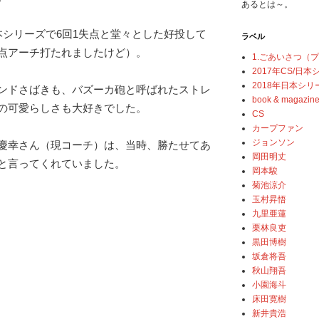
あるとは～。
本シリーズで6回1失点と堂々とした好投して
ラベル
点アーチ打たれましたけど）。
1.ごあいさつ（
2017年CS/日
2018年日本シリ
ンドさばきも、バズーカ砲と呼ばれたストレ
book & magazin
の可愛らしさも大好きでした。
CS
カープファン
ジョンソン
慶幸さん（現コーチ）は、当時、勝たせてあ
岡田明丈
と言ってくれていました。
岡本駿
菊池涼介
玉村昇悟
九里亜蓮
栗林良吏
黒田博樹
坂倉将吾
秋山翔吾
小園海斗
床田寛樹
新井貴浩