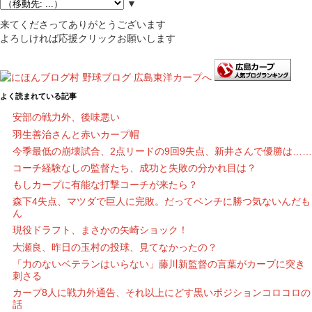
▼
来てくださってありがとうございます
よろしければ応援クリックお願いします
よく読まれている記事
安部の戦力外、後味悪い
羽生善治さんと赤いカープ帽
今季最低の崩壊試合、2点リードの9回9失点、新井さんで優勝は……
コーチ経験なしの監督たち、成功と失敗の分かれ目は？
もしカープに有能な打撃コーチが来たら？
森下4失点、マツダで巨人に完敗。だってベンチに勝つ気ないんだも
ん
現役ドラフト、まさかの矢崎ショック！
大瀬良、昨日の玉村の投球、見てなかったの？
「力のないベテランはいらない」藤川新監督の言葉がカープに突き
刺さる
カープ8人に戦力外通告、それ以上にどす黒いポジションコロコロの
話