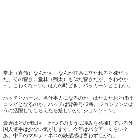
堂上（直倫）なんかも、なんか打席に立たれると嫌だっ
た、その響き。堂林（翔太）も似た響きだが、さわやか
～。こわくな～い。ほんの時どき、パッカーンとこわい。
ハッチとハーン。名仕事人になるのか、はたまたおとぼけ
コンビとなるのか。ハッチは背番号42番。ジョンソンのよ
うに活躍してもらえたら嬉しいが。ジョンソ～ン。
最近はどの球団も、かつてのように凄みを発揮している外
国人選手は少ない気がします。今年はバウアーくらい？
あ、中日のマルティネスの鉄壁感は言わずもがな。