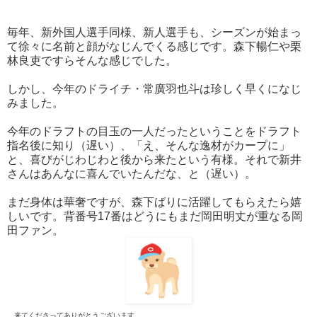
毎年、新外国人選手同様、新人選手も、シーズンが始まっ
て徐々に名前と顔がなじんでくる感じです。森下暢仁や栗
林良吏ですらそんな感じでした。
しかし、今年のドライチ・常廣羽也斗は珍しく早くになじ
みました。
今年のドラフトの目玉の一人だったということをドラフト
指名後に知り（遅い）、「え、そんな逸材がカープに」
と、喜びがじわじわと後から来たという有様。それで新井
さんはあんなに喜んでいたんだな、と（遅い）。
まだ身体は華奢ですが、森下ばりに活躍してもらえたら嬉
しいです。背番号17番はどうにもまだ岡田明丈が重なる岡
田ファン。
来てくださってありがとうございます。