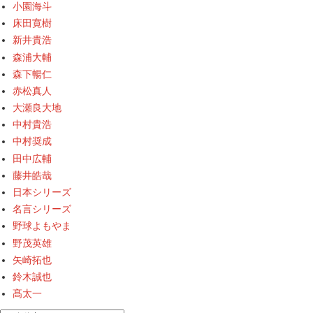
小園海斗
床田寛樹
新井貴浩
森浦大輔
森下暢仁
赤松真人
大瀬良大地
中村貴浩
中村奨成
田中広輔
藤井皓哉
日本シリーズ
名言シリーズ
野球よもやま
野茂英雄
矢崎拓也
鈴木誠也
髙太一