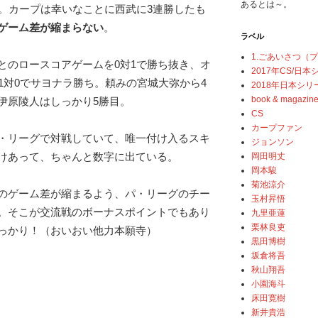
あるとは～。
る。カープは幸いなことに西武に3連勝したも
ゲーム差が縮まらない
。
ラベル
1.ごあいさつ（
とのロースコアゲームを0対1で勝ち抜き、オ
2017年CS/日
1対0でサヨナラ勝ち。頼みの宮城大弥から4
2018年日本シリ
book & magazin
伊原陵人はしっかり5勝目。
CS
カープファン
・リーグで対戦していて、唯一付け入るスキ
ジョンソン
けあって、ちゃんと数字に出ている。
岡田明丈
岡本駿
菊池涼介
のゲーム差が縮まるよう、パ・リーグのチー
玉村昇悟
。そこが交流戦のボーナスポイントでもあり
九里亜蓮
栗林良吏
っかり！（おいおい他力本願寺）
黒田博樹
坂倉将吾
秋山翔吾
小園海斗
床田寛樹
新井貴浩