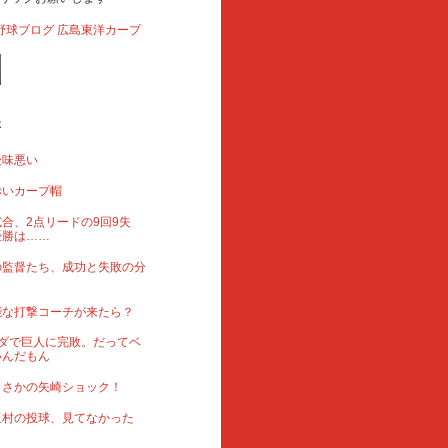
事
後味悪い
赤いカープ帽
合、2点リードの9回9失
優勝は……
の監督たち、成功と失敗の分
能な打撃コーチが来たら？
ダで巨人に完敗。だってベ
いんだもん
まさかの矢崎ショック！
玉村の投球、見てなかった