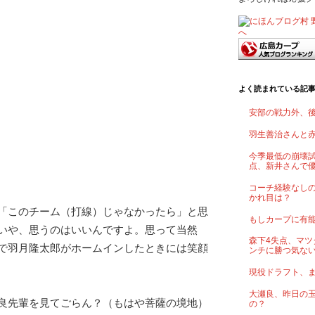
よく読まれている記
安部の戦力外、
羽生善治さんと
今季最低の崩壊試
点、新井さんで
コーチ経験なし
かれ目は？
「このチーム（打線）じゃなかったら」と思
もしカープに有
いや、思うのはいいんですよ。思って当然
森下4失点、マツ
で羽月隆太郎がホームインしたときには笑顔
ンチに勝つ気な
現役ドラフト、
大瀬良、昨日の
良先輩を見てごらん？（もはや菩薩の境地）
の？