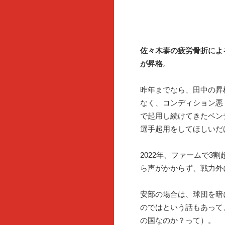
佐々木泰の疲労骨折によ
が
昇格
。
昨年までなら、田中の昇
なく、コンディション悪
で起用し続けてきたベン
選手起用をしてほしいだ
2022年、ファームで3
ら声がかからず、戦力外
安部の場合は、球団を暗
のではという話もあって
の国なのか？って）。