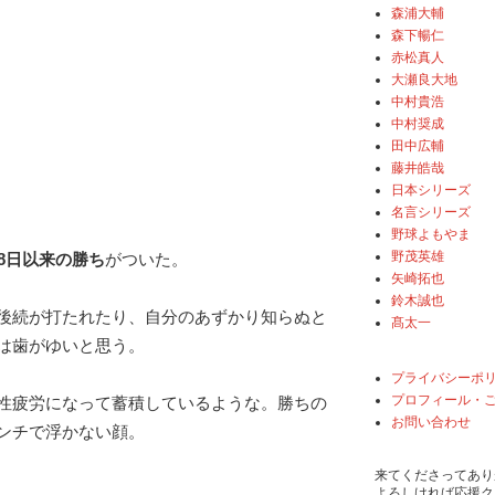
森浦大輔
森下暢仁
赤松真人
大瀬良大地
中村貴浩
中村奨成
田中広輔
藤井皓哉
日本シリーズ
名言シリーズ
野球よもやま
野茂英雄
8日以来の勝ち
がついた。
矢崎拓也
鈴木誠也
後続が打たれたり、自分のあずかり知らぬと
髙太一
は歯がゆいと思う。
プライバシーポ
プロフィール・
性疲労になって蓄積しているような。勝ちの
お問い合わせ
ンチで浮かない顔。
来てくださってあり
よろしければ応援ク