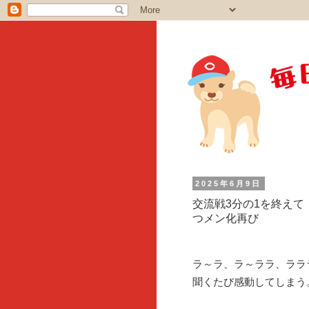
2025年6月9日
交流戦3分の1を終え
つメン化再び
ラ～ラ、ラ～ララ、ララ
聞くたび感動してしまう