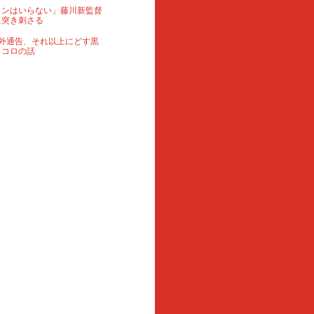
ランはいらない」藤川新監督
に突き刺さる
外通告、それ以上にどす黒
ロコロの話