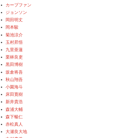
カープファン
ジョンソン
岡田明丈
岡本駿
菊池涼介
玉村昇悟
九里亜蓮
栗林良吏
黒田博樹
坂倉将吾
秋山翔吾
小園海斗
床田寛樹
新井貴浩
森浦大輔
森下暢仁
赤松真人
大瀬良大地