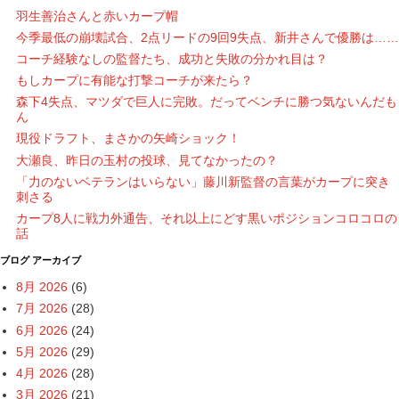
羽生善治さんと赤いカープ帽
今季最低の崩壊試合、2点リードの9回9失点、新井さんで優勝は……
コーチ経験なしの監督たち、成功と失敗の分かれ目は？
もしカープに有能な打撃コーチが来たら？
森下4失点、マツダで巨人に完敗。だってベンチに勝つ気ないんだも
ん
現役ドラフト、まさかの矢崎ショック！
大瀬良、昨日の玉村の投球、見てなかったの？
「力のないベテランはいらない」藤川新監督の言葉がカープに突き
刺さる
カープ8人に戦力外通告、それ以上にどす黒いポジションコロコロの
話
ブログ アーカイブ
8月 2026
(6)
7月 2026
(28)
6月 2026
(24)
5月 2026
(29)
4月 2026
(28)
3月 2026
(21)