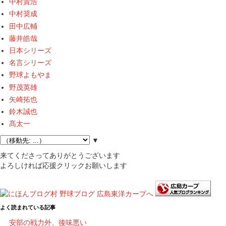
中村貴浩
中村奨成
田中広輔
藤井皓哉
日本シリーズ
名言シリーズ
野球よもやま
野茂英雄
矢崎拓也
鈴木誠也
髙太一
▼
来てくださってありがとうございます
よろしければ応援クリックお願いします
よく読まれている記事
安部の戦力外、後味悪い