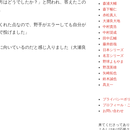
方はどうでしたか？」と問われ、答えたこの
森浦大輔
。
森下暢仁
赤松真人
大瀬良大地
くれた点なので、野手がエラーしても自分が
中村貴浩
で投げました」
中村奨成
田中広輔
藤井皓哉
に向いているのだと感じ入りました（大瀬良
日本シリーズ
名言シリーズ
野球よもやま
野茂英雄
矢崎拓也
鈴木誠也
髙太一
プライバシーポ
プロフィール・
お問い合わせ
来てくださってあり
よろしければ応援ク