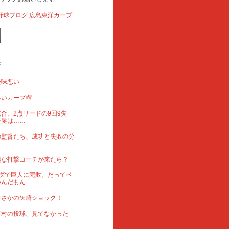
事
後味悪い
赤いカープ帽
合、2点リードの9回9失
優勝は……
の監督たち、成功と失敗の分
能な打撃コーチが来たら？
ダで巨人に完敗。だってベ
いんだもん
まさかの矢崎ショック！
玉村の投球、見てなかった