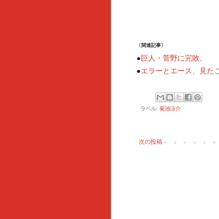
〔関連記事〕
巨人・菅野に完敗。
●
エラーとエース、見た
●
ラベル:
菊池涼介
次の投稿