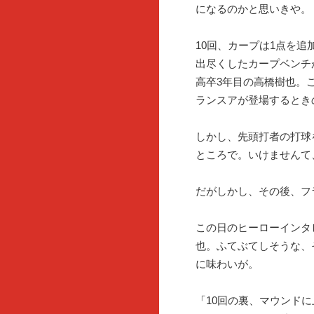
になるのかと思いきや。
10回、カープは1点を
出尽くしたカープベンチ
高卒3年目の高橋樹也。
ランスアが登場するとき
しかし、先頭打者の打球
ところで。いけませんて
だがしかし、その後、フ
この日のヒーローインタ
也。ふてぶてしそうな、
に味わいが。
「10回の裏、マウンド