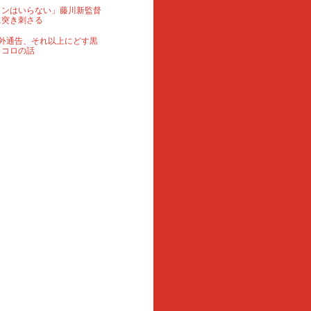
ランはいらない」藤川新監督
に突き刺さる
外通告、それ以上にどす黒
ロコロの話