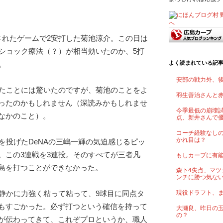
されたゲームで2安打した菊池涼介。この日は
のショック療法（？）が相当効いたのか、5打
よく読まれている記
。
安部の戦力外、
したことには驚いたのですが、菊池のことをよ
羽生善治さんと
ったのかもしれません（深読みかもしれませ
今季最低の崩壊試
なかのこと）。
点、新井さんで
コーチ経験なし
かれ目は？
を投げたDeNAの三嶋一輝の気迫感じるピッ
。この3連戦を3連投。そのすべてが三者凡
もしカープに有
島を打つことができなかった。
森下4失点、マツ
ンチに勝つ気な
現役ドラフト、
、静かに力強く粘って粘って、9球目に同点タ
もすごかった。必ず打つという確信を持って
大瀬良、昨日の
の？
が伝わってきて、これぞプロというか、職人