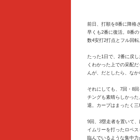
前日、打順を8番に降格
早くも2番に復活。8番
数4安打2打点とフル回転
たった1日で、2番に戻
くわかった上での采配だ
んが、だとしたら、なか
それにしても、7回・8回
チングも素晴らしかった
退。カープはまったく三
9回、3塁走者を置いて
イムリーを打ったロペス
臨んでいるような集中力