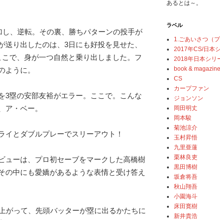
あるとは～。
ラベル
追加し、逆転。その裏、勝ちパターンの投手が
1.ごあいさつ（
が送り出したのは、3日にも好投を見せた、
2017年CS/日
ここで、身が一つ自然と乗り出しました。フ
2018年日本シリ
book & magazin
のように。
CS
カープファン
を3塁の安部友裕がエラー。ここで。こんな
ジョンソン
、ア・ベー。
岡田明丈
岡本駿
菊池涼介
ライとダブルプレーでスリーアウト！
玉村昇悟
九里亜蓮
栗林良吏
ビューは、プロ初セーブをマークした高橋樹
黒田博樹
その中にも愛嬌があるような表情と受け答え
坂倉将吾
秋山翔吾
小園海斗
床田寛樹
に上がって、先頭バッターが塁に出るかたちに
新井貴浩