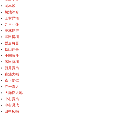
岡本駿
菊池涼介
玉村昇悟
九里亜蓮
栗林良吏
黒田博樹
坂倉将吾
秋山翔吾
小園海斗
床田寛樹
新井貴浩
森浦大輔
森下暢仁
赤松真人
大瀬良大地
中村貴浩
中村奨成
田中広輔