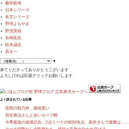
藤井皓哉
日本シリーズ
名言シリーズ
野球よもやま
野茂英雄
矢崎拓也
鈴木誠也
髙太一
▼
来てくださってありがとうございます
よろしければ応援クリックお願いします
よく読まれている記事
安部の戦力外、後味悪い
羽生善治さんと赤いカープ帽
今季最低の崩壊試合、2点リードの9回9失点、新井さんで優勝は……
コーチ経験なしの監督たち、成功と失敗の分かれ目は？