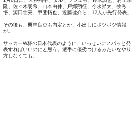
1月6日に、大谷翔平、ダルビッシュ有、鈴木誠也、村上宗
隆、佐々木朗希、山本由伸、戸郷翔征、今永昇太、牧秀
悟、源田壮亮、甲斐拓也、近藤健介ら、12人が先行発表。
その後も、栗林良吏も内定とか、小出しにポツポツ情報
が。
サッカーW杯の日本代表のように、いっせいにスパッと発
表すればいいのにと思う。選手に優劣つけるみたいなやり
方しなくても。