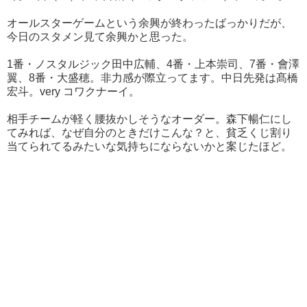
オールスターゲームという余興が終わったばっかりだが、
今日のスタメン見て余興かと思った。
1番・ノスタルジック田中広輔、4番・上本崇司、7番・會澤
翼、8番・大盛穂。非力感が際立ってます。中日先発は髙橋
宏斗。very コワクナーイ。
相手チームが軽く腰抜かしそうなオーダー。森下暢仁にし
てみれば、なぜ自分のときだけこんな？と、貧乏くじ割り
当てられてるみたいな気持ちにならないかと案じたほど。