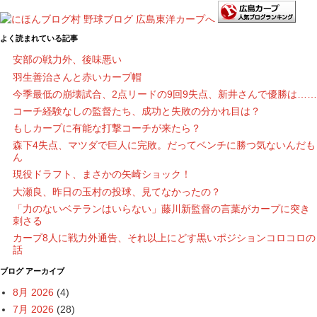
よく読まれている記事
安部の戦力外、後味悪い
羽生善治さんと赤いカープ帽
今季最低の崩壊試合、2点リードの9回9失点、新井さんで優勝は……
コーチ経験なしの監督たち、成功と失敗の分かれ目は？
もしカープに有能な打撃コーチが来たら？
森下4失点、マツダで巨人に完敗。だってベンチに勝つ気ないんだも
ん
現役ドラフト、まさかの矢崎ショック！
大瀬良、昨日の玉村の投球、見てなかったの？
「力のないベテランはいらない」藤川新監督の言葉がカープに突き
刺さる
カープ8人に戦力外通告、それ以上にどす黒いポジションコロコロの
話
ブログ アーカイブ
8月 2026
(4)
7月 2026
(28)