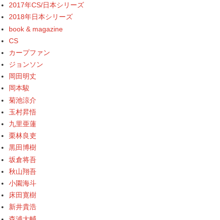
2017年CS/日本シリーズ
2018年日本シリーズ
book & magazine
CS
カープファン
ジョンソン
岡田明丈
岡本駿
菊池涼介
玉村昇悟
九里亜蓮
栗林良吏
黒田博樹
坂倉将吾
秋山翔吾
小園海斗
床田寛樹
新井貴浩
森浦大輔