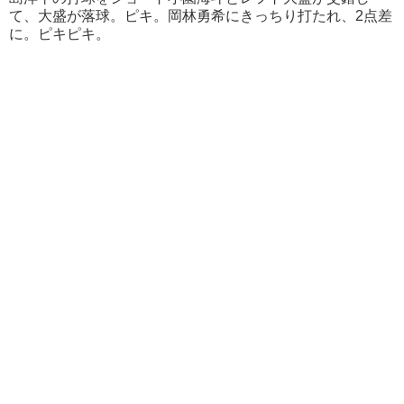
て、大盛が落球。ピキ。岡林勇希にきっちり打たれ、2点差
に。ピキピキ。