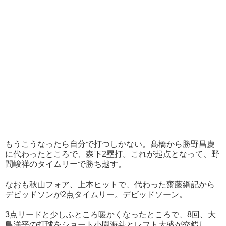
もうこうなったら自分で打つしかない。髙橋から勝野昌慶
に代わったところで、森下2塁打。これが起点となって、野
間峻祥のタイムリーで勝ち越す。
なおも秋山フォア、上本ヒットで、代わった齋藤綱記から
デビッドソンが2点タイムリー。デビッドソーン。
3点リードと少しふところ暖かくなったところで、8回、大
島洋平の打球をショート小園海斗とレフト大盛が交錯し