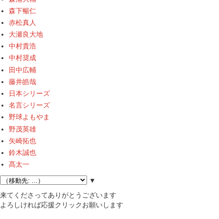
森下暢仁
赤松真人
大瀬良大地
中村貴浩
中村奨成
田中広輔
藤井皓哉
日本シリーズ
名言シリーズ
野球よもやま
野茂英雄
矢崎拓也
鈴木誠也
髙太一
▼
来てくださってありがとうございます
よろしければ応援クリックお願いします