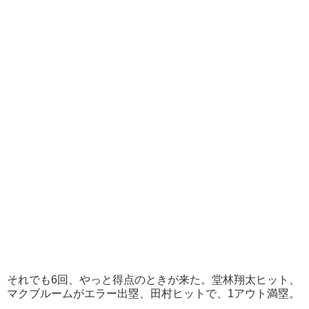
それでも6回、やっと得点のときが来た。堂林翔太ヒット、
マクブルームがエラー出塁、田村ヒットで、1アウト満塁。