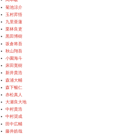
菊池涼介
玉村昇悟
九里亜蓮
栗林良吏
黒田博樹
坂倉将吾
秋山翔吾
小園海斗
床田寛樹
新井貴浩
森浦大輔
森下暢仁
赤松真人
大瀬良大地
中村貴浩
中村奨成
田中広輔
藤井皓哉