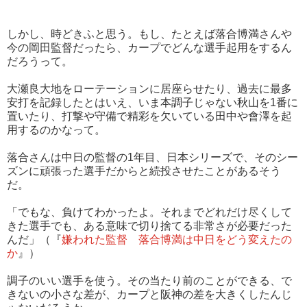
しかし、時どきふと思う。もし、たとえば落合博満さんや
今の岡田監督だったら、カープでどんな選手起用をするん
だろうって。
大瀬良大地をローテーションに居座らせたり、過去に最多
安打を記録したとはいえ、いま本調子じゃない秋山を1番に
置いたり、打撃や守備で精彩を欠いている田中や會澤を起
用するのかなって。
落合さんは中日の監督の1年目、日本シリーズで、そのシー
ズンに頑張った選手だからと続投させたことがあるそう
だ。
「でもな、負けてわかったよ。それまでどれだけ尽くして
きた選手でも、ある意味で切り捨てる非常さが必要だった
んだ」（『
嫌われた監督 落合博満は中日をどう変えたの
か
』）
調子のいい選手を使う。その当たり前のことができる、で
きないの小さな差が、カープと阪神の差を大きくしたんじ