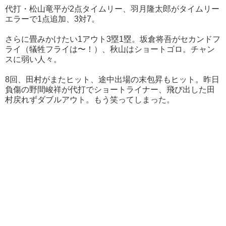
代打・松山竜平が2点タイムリー、羽月隆太郎がタイムリー
エラーで1点追加、3対7。
さらに畳みかけたい1アウト3塁1塁。坂倉将吾がセカンドフ
ライ（犠牲フライは〜！）、秋山はショートゴロ。チャン
スに弱い人々。
8回、田村がまたヒット、途中出場の末包昇もヒット。昨日
負傷の野間峻祥が代打でショートライナー、飛び出した田
村戻れずダブルアウト。もう笑ってしまった。