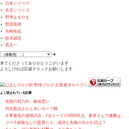
日本シリーズ
名言シリーズ
野球よもやま
野茂英雄
矢崎拓也
鈴木誠也
髙太一
▼
来てくださってありがとうございます
よろしければ応援クリックお願いします
よく読まれている記事
安部の戦力外、後味悪い
羽生善治さんと赤いカープ帽
今季最低の崩壊試合、2点リードの9回9失点、新井さんで優勝は……
コーチ経験なしの監督たち、成功と失敗の分かれ目は？