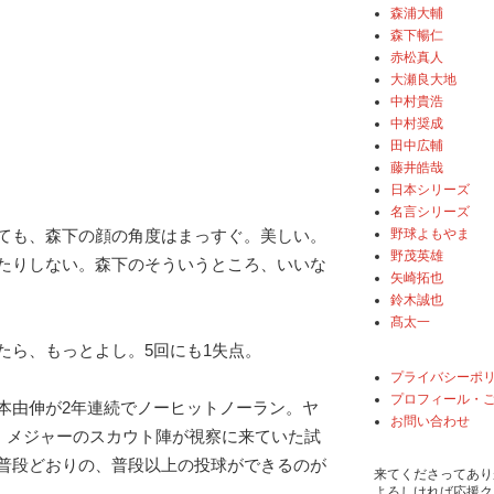
森浦大輔
森下暢仁
赤松真人
大瀬良大地
中村貴浩
中村奨成
田中広輔
藤井皓哉
日本シリーズ
名言シリーズ
野球よもやま
ても、森下の顔の角度はまっすぐ。美しい。
野茂英雄
たりしない。森下のそういうところ、いいな
矢崎拓也
鈴木誠也
髙太一
たら、もっとよし。5回にも1失点。
プライバシーポ
プロフィール・
本由伸が2年連続でノーヒットノーラン。ヤ
お問い合わせ
、メジャーのスカウト陣が視察に来ていた試
普段どおりの、普段以上の投球ができるのが
来てくださってあり
よろしければ応援ク