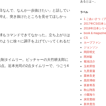
あるとは～。
目なんで、なんか一歩抜けたい」と話してい
ラベル
抑え、突き抜けたところを見せてほしかっ
1.ごあいさつ（
2017年CS/日
2018年日本シリ
book & magazin
球もコマンドできてなかった。立ち上がりは
CS
のように徐々に調子を上げていってくれるだ
カープファン
ジョンソン
岡田明丈
岡本駿
先制タイムリー。ピッチャーの大竹耕太郎に
菊池涼介
1点。近本光司の2点タイムリーで、つごう4
玉村昇悟
九里亜蓮
栗林良吏
黒田博樹
坂倉将吾
秋山翔吾
小園海斗
床田寛樹
新井貴浩