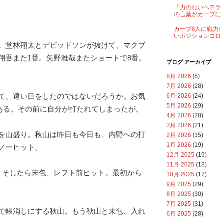
「力のないベテ
の言葉がカープ
カープ8人に戦力
いポジションコ
。堂林翔太とデビッドソンが抜けて、マクブ
翔吾また1番。矢野雅哉またショートで8番。
ブログ アーカイブ
8月 2026
(5)
7月 2026
(28)
て、遠い目をしたのではないだろうか。お気
6月 2026
(24)
5月 2026
(29)
がある。その前に自分が打たれてしまったが。
4月 2026
(28)
3月 2026
(21)
を山盛り。秋山は昨日も今日も、内野への打
2月 2026
(15)
1月 2026
(19)
ノーヒット。
12月 2025
(19)
11月 2025
(13)
。そしたら末包、レフト前ヒット。最初から
10月 2025
(17)
9月 2025
(29)
8月 2025
(30)
7月 2025
(31)
で帳消しにする秋山。もう秋山と末包、入れ
6月 2025
(28)