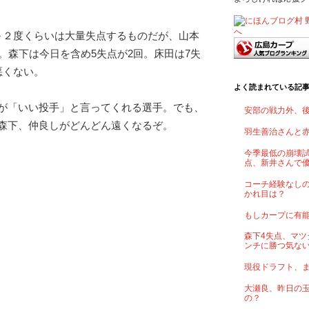
～２度くらいは大量失点するものだが、山本
。森下は今日を含め5失点が2回。床田は7失
悪くない。
よく読まれている記
が「いい投手」と言ってくれる選手。でも、
安部の戦力外、
森下、仲良しがどんどん遠くなるぞ。
羽生善治さんと
今季最低の崩壊試
点、新井さんで
コーチ経験なし
かれ目は？
もしカープに有
森下4失点、マツ
ンチに勝つ気な
現役ドラフト、
大瀬良、昨日の
の？