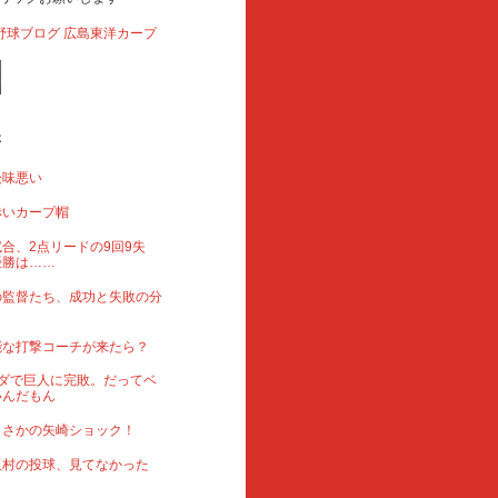
事
後味悪い
赤いカープ帽
合、2点リードの9回9失
優勝は……
の監督たち、成功と失敗の分
能な打撃コーチが来たら？
ダで巨人に完敗。だってベ
いんだもん
まさかの矢崎ショック！
玉村の投球、見てなかった