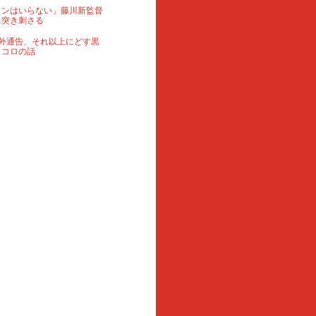
ランはいらない」藤川新監督
に突き刺さる
外通告、それ以上にどす黒
ロコロの話