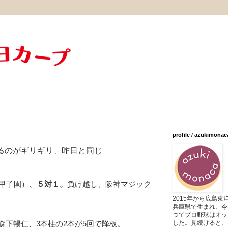
profile / azukimonac
とるのがギリギリ、昨日と同じ
（甲子園）、
５対１。
負け越し、阪神マジック
2015年から広島
兵庫県で生まれ、今
つてプロ野球はオッ
した。見続けると、
森下暢仁、3本柱の2本が5回で降板。