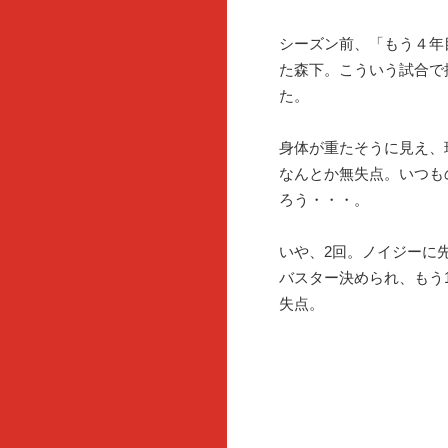
シーズン前、「もう４年
た森下。こういう試合で
た。
身体が重たそうに見え、
なんとか無失点。いつも
ろう・・・。
いや、2回。ノイジーに
バスター決められ、もう
失点。