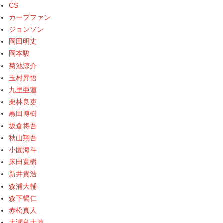
CS
カープファン
ジョンソン
岡田明丈
岡本駿
菊池涼介
玉村昇悟
九里亜蓮
栗林良吏
黒田博樹
坂倉将吾
秋山翔吾
小園海斗
床田寛樹
新井貴浩
森浦大輔
森下暢仁
赤松真人
大瀬良大地