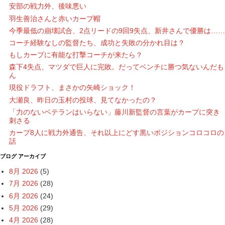
安部の戦力外、後味悪い
羽生善治さんと赤いカープ帽
今季最低の崩壊試合、2点リードの9回9失点、新井さんで優勝は……
コーチ経験なしの監督たち、成功と失敗の分かれ目は？
もしカープに有能な打撃コーチが来たら？
森下4失点、マツダで巨人に完敗。だってベンチに勝つ気ないんだも
ん
現役ドラフト、まさかの矢崎ショック！
大瀬良、昨日の玉村の投球、見てなかったの？
「力のないベテランはいらない」藤川新監督の言葉がカープに突き
刺さる
カープ8人に戦力外通告、それ以上にどす黒いポジションコロコロの
話
ブログ アーカイブ
8月 2026
(5)
7月 2026
(28)
6月 2026
(24)
5月 2026
(29)
4月 2026
(28)