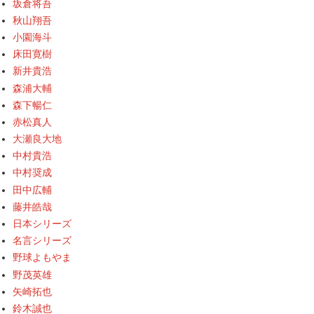
坂倉将吾
秋山翔吾
小園海斗
床田寛樹
新井貴浩
森浦大輔
森下暢仁
赤松真人
大瀬良大地
中村貴浩
中村奨成
田中広輔
藤井皓哉
日本シリーズ
名言シリーズ
野球よもやま
野茂英雄
矢崎拓也
鈴木誠也