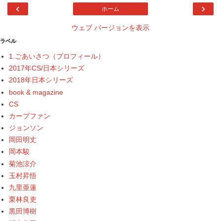
‹
›
ホーム
ウェブ バージョンを表示
ラベル
1.ごあいさつ（プロフィール）
2017年CS/日本シリーズ
2018年日本シリーズ
book & magazine
CS
カープファン
ジョンソン
岡田明丈
岡本駿
菊池涼介
玉村昇悟
九里亜蓮
栗林良吏
黒田博樹