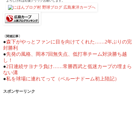
よろしければ応援クリックお願いします。
〔関連記事〕
●
森下がやっとファンに目を向けてくれた……2年ぶりの完
封勝利
●
先発の風格、岡本7回無失点、低打率チーム対決勝ち越
し！
●
2日連続サヨナラ負け……常勝西武と低迷カープの埋まら
ない溝
●
私を球場に連れてって（ベルーナドーム初上陸記）
スポンサーリンク