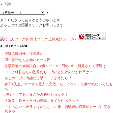
髙太一
▼
来てくださってありがとうございます
よろしければ応援クリックお願いします
よく読まれている記事
安部の戦力外、後味悪い
羽生善治さんと赤いカープ帽
今季最低の崩壊試合、2点リードの9回9失点、新井さんで優勝は……
コーチ経験なしの監督たち、成功と失敗の分かれ目は？
もしカープに有能な打撃コーチが来たら？
森下4失点、マツダで巨人に完敗。だってベンチに勝つ気ないんだも
ん
現役ドラフト、まさかの矢崎ショック！
大瀬良、昨日の玉村の投球、見てなかったの？
「力のないベテランはいらない」藤川新監督の言葉がカープに突き
刺さる