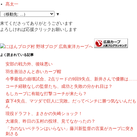
髙太一
▼
来てくださってありがとうございます
よろしければ応援クリックお願いします
よく読まれている記事
安部の戦力外、後味悪い
羽生善治さんと赤いカープ帽
今季最低の崩壊試合、2点リードの9回9失点、新井さんで優勝は……
コーチ経験なしの監督たち、成功と失敗の分かれ目は？
もしカープに有能な打撃コーチが来たら？
森下4失点、マツダで巨人に完敗。だってベンチに勝つ気ないんだも
ん
現役ドラフト、まさかの矢崎ショック！
大瀬良、昨日の玉村の投球、見てなかったの？
「力のないベテランはいらない」藤川新監督の言葉がカープに突き
刺さる