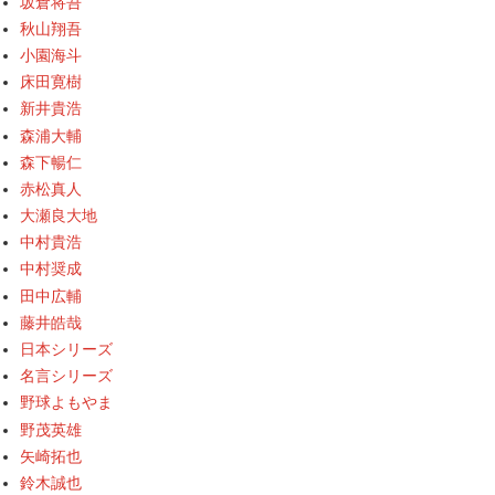
坂倉将吾
秋山翔吾
小園海斗
床田寛樹
新井貴浩
森浦大輔
森下暢仁
赤松真人
大瀬良大地
中村貴浩
中村奨成
田中広輔
藤井皓哉
日本シリーズ
名言シリーズ
野球よもやま
野茂英雄
矢崎拓也
鈴木誠也