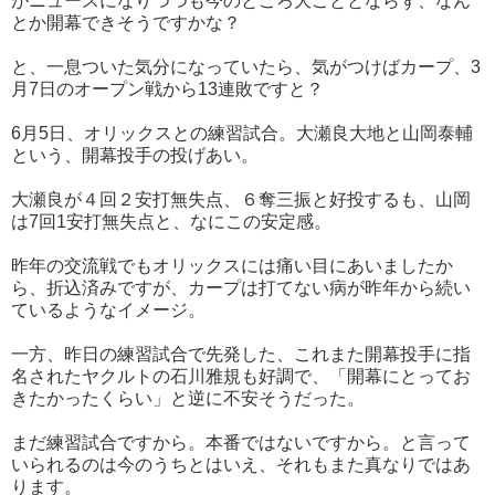
がニュースになりつつも今のところ大ごととならず、なん
とか開幕できそうですかな？
と、一息ついた気分になっていたら、気がつけばカープ、3
月7日のオープン戦から13連敗ですと？
6月5日、オリックスとの練習試合。大瀬良大地と山岡泰輔
という、開幕投手の投げあい。
大瀬良が
４回２安打無失点、６奪三振と好投するも、山岡
は
7回1安打
無失点と、なにこの安定感。
昨年の交流戦でもオリックスには痛い目にあいましたか
ら、折込済みですが、カープは
打てない病が昨年から続い
ているようなイメージ。
一方、昨日の練習試合で先発した、これまた開幕投手に指
名されたヤクルトの石川雅規も好調で、「開幕にとってお
きたかったくらい」と逆に不安そうだった。
まだ練習試合ですから。本番ではないですから。と言って
いられるのは今のうちとはいえ、それもまた真なりではあ
ります。