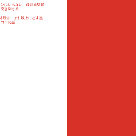
ランはいらない」藤川新監督
に突き刺さる
外通告、それ以上にどす黒
ロコロの話