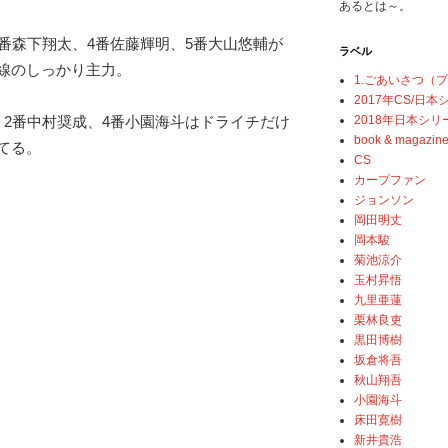
あるとは～。
3番森下翔太、4番佐藤輝明、5番大山悠輔が
ラベル
線のしっかり主力。
1.ごあいさつ（
2017年CS/日
2018年日本シリ
、2番中村奨成、4番小園海斗はドライチだけ
book & magazin
てる。
CS
カープファン
ジョンソン
岡田明丈
岡本駿
菊池涼介
玉村昇悟
九里亜蓮
栗林良吏
黒田博樹
坂倉将吾
秋山翔吾
小園海斗
床田寛樹
新井貴浩