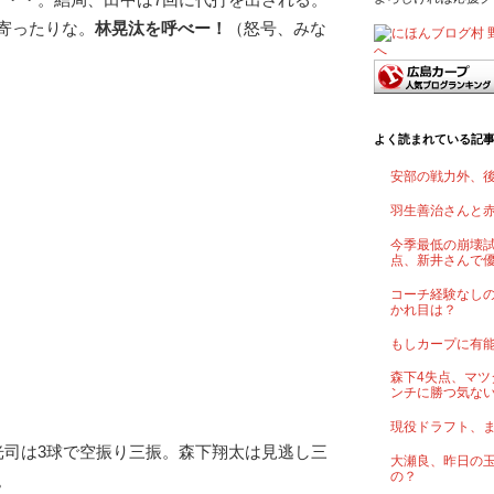
寄ったりな。
林晃汰を呼べー！
（怒号、みな
よく読まれている記
安部の戦力外、
羽生善治さんと
今季最低の崩壊試
点、新井さんで
コーチ経験なし
かれ目は？
もしカープに有
森下4失点、マツ
ンチに勝つ気な
現役ドラフト、
光司は3球で空振り三振。森下翔太は見逃し三
大瀬良、昨日の
の？
。