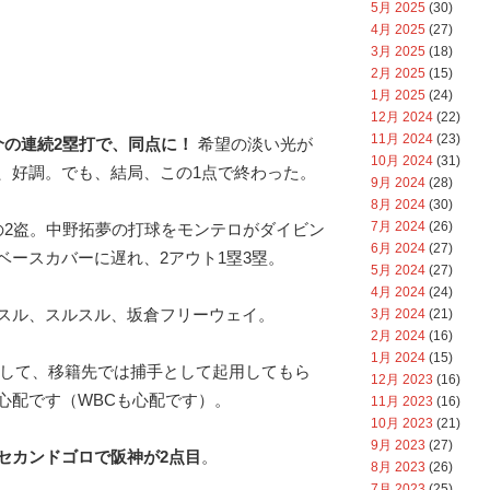
5月 2025
(30)
4月 2025
(27)
3月 2025
(18)
2月 2025
(15)
1月 2025
(24)
12月 2024
(22)
11月 2024
(23)
介の連続2塁打で、同点に！
希望の淡い光が
10月 2024
(31)
、好調。でも、結局、この1点で終わった。
9月 2024
(28)
8月 2024
(30)
7月 2024
(26)
の2盗。中野拓夢の打球をモンテロがダイビン
6月 2024
(27)
ベースカバーに遅れ、2アウト1塁3塁。
5月 2024
(27)
4月 2024
(24)
スル、スルスル、坂倉フリーウェイ。
3月 2024
(21)
2月 2024
(16)
1月 2024
(15)
として、移籍先では捕手として起用してもら
12月 2023
(16)
心配です（WBCも心配です）。
11月 2023
(16)
10月 2023
(21)
9月 2023
(27)
セカンドゴロで阪神が2点目
。
8月 2023
(26)
7月 2023
(25)