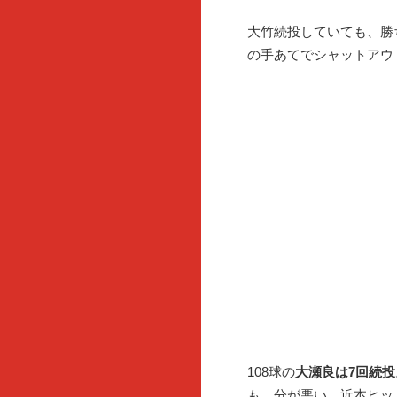
大竹続投していても、勝
の手あてでシャットアウ
108球の
大瀬良は7回続投
も、分が悪い。近本ヒッ