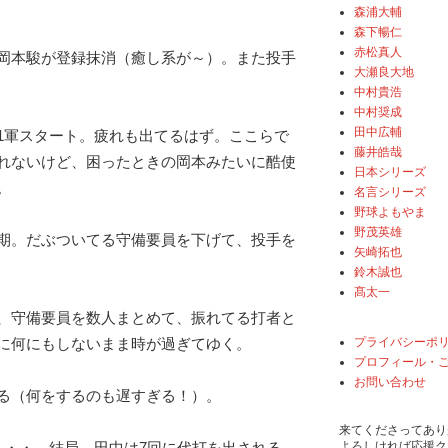
森浦大輔
森下暢仁
赤松真人
岡本駿が登録抹消（癒し系が～）。また投手
大瀬良大地
中村貴浩
中村奨成
田中広輔
1軍スタート。疲れも出てるはず。ここらで
藤井皓哉
れないけど、困ったときの岡本みたいに酷使
日本シリーズ
。
名言シリーズ
野球よもやま
野茂英雄
期。だぶついてる守備要員を下げて、投手を
矢崎拓也
鈴木誠也
髙太一
、守備要員を数人まとめて、振れてる打者と
プライバシーポ
に何にもしないまま時が過ぎてゆく。
プロフィール・
お問い合わせ
る（何をするのも遅すぎる！）。
来てくださってあり
よろしければ応援ク
・・・。結局、田中は7回に代打を出される。