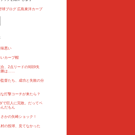
事
後味悪い
赤いカープ帽
合、2点リードの9回9失
優勝は……
の監督たち、成功と失敗の分
能な打撃コーチが来たら？
ダで巨人に完敗。だってベ
いんだもん
まさかの矢崎ショック！
玉村の投球、見てなかった