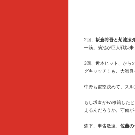
2回、
坂倉将吾と菊池涼
一筋。菊池が巨人戦以来
3回、近本ヒット、から
グキャッチ！も、大瀬良
中野も盗塁決めて、スル
もし坂倉がFA移籍した
えるんだろうか。守備が
森下、申告敬遠。
佐藤の