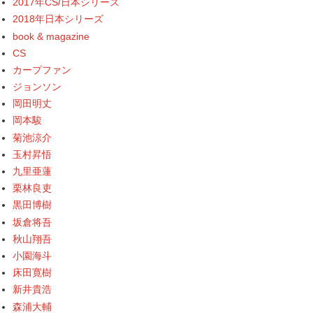
2017年CS/日本シリーズ
2018年日本シリーズ
book & magazine
CS
カープファン
ジョンソン
岡田明丈
岡本駿
菊池涼介
玉村昇悟
九里亜蓮
栗林良吏
黒田博樹
坂倉将吾
秋山翔吾
小園海斗
床田寛樹
新井貴浩
森浦大輔