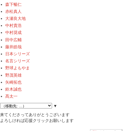
森下暢仁
赤松真人
大瀬良大地
中村貴浩
中村奨成
田中広輔
藤井皓哉
日本シリーズ
名言シリーズ
野球よもやま
野茂英雄
矢崎拓也
鈴木誠也
髙太一
▼
来てくださってありがとうございます
よろしければ応援クリックお願いします