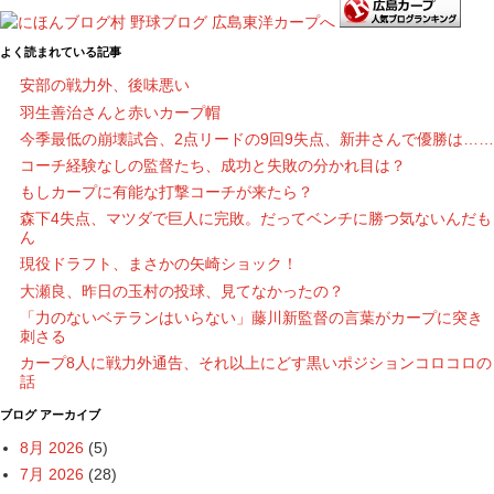
よく読まれている記事
安部の戦力外、後味悪い
羽生善治さんと赤いカープ帽
今季最低の崩壊試合、2点リードの9回9失点、新井さんで優勝は……
コーチ経験なしの監督たち、成功と失敗の分かれ目は？
もしカープに有能な打撃コーチが来たら？
森下4失点、マツダで巨人に完敗。だってベンチに勝つ気ないんだも
ん
現役ドラフト、まさかの矢崎ショック！
大瀬良、昨日の玉村の投球、見てなかったの？
「力のないベテランはいらない」藤川新監督の言葉がカープに突き
刺さる
カープ8人に戦力外通告、それ以上にどす黒いポジションコロコロの
話
ブログ アーカイブ
8月 2026
(5)
7月 2026
(28)