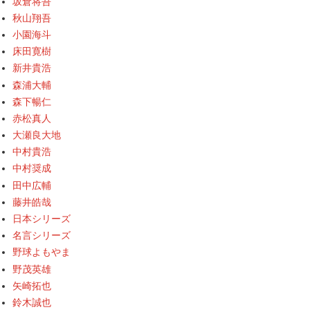
坂倉将吾
秋山翔吾
小園海斗
床田寛樹
新井貴浩
森浦大輔
森下暢仁
赤松真人
大瀬良大地
中村貴浩
中村奨成
田中広輔
藤井皓哉
日本シリーズ
名言シリーズ
野球よもやま
野茂英雄
矢崎拓也
鈴木誠也