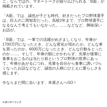
ニ」ならではの、マネートークが繰り広げられる「B面」が
掲載されています。
「A面」では、誠也が子ども時代、好きだったプロ野球選手
は、巨人の二岡智宏だった。高校2年まで、プロ野球選手に
なるなんて考えてもいなかった。……などなど、興味深い
お話が。
「B面」では、一軍での活躍がめざましくなり、年俸が
1700万円になったとき、どんな変化が現れたか。どんな車
を買ったのか。6000万になったとき、どんな行動をとった
のか……。そして、年俸の額にかかわらず、先輩が後輩に
食事をおごるのは当たり前というプロ野球の世界にあっ
て、年俸があがるにつれ、先輩を自分から食事に誘いづら
くなったお話などなど、誠也の人柄にひとえに愛らしさを
感じます。
今ならまだ間に合います、本屋さんへGO！
スポンサーリンク