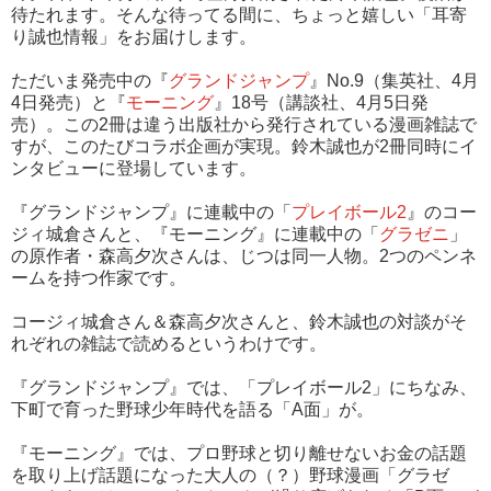
待たれます。そんな待ってる間に、ちょっと嬉しい「耳寄
り誠也情報」をお届けします。
ただいま発売中の『
グランドジャンプ
』No.9（集英社、4月
4日発売）と『
モーニング
』18号（講談社、4月5日発
売）。この2冊は違う出版社から発行されている漫画雑誌で
すが、このたびコラボ企画が実現。鈴木誠也が2冊同時にイ
ンタビューに登場しています。
『グランドジャンプ』に連載中の「
プレイボール2
』のコー
ジィ城倉さんと、『モーニング』に連載中の「
グラゼニ
」
の原作者・森高夕次さんは、じつは同一人物。2つのペンネ
ームを持つ作家です。
コージィ城倉さん＆森高夕次さんと、鈴木誠也の対談がそ
れぞれの雑誌で読めるというわけです。
『グランドジャンプ』では、「プレイボール2」にちなみ、
下町で育った野球少年時代を語る「A面」が。
『モーニング』では、プロ野球と切り離せないお金の話題
を取り上げ話題になった大人の（？）野球漫画「グラゼ