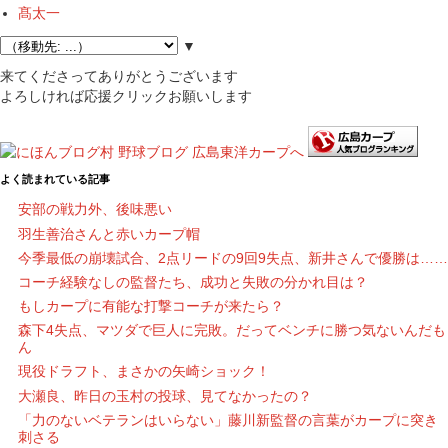
髙太一
▼
来てくださってありがとうございます
よろしければ応援クリックお願いします
よく読まれている記事
安部の戦力外、後味悪い
羽生善治さんと赤いカープ帽
今季最低の崩壊試合、2点リードの9回9失点、新井さんで優勝は……
コーチ経験なしの監督たち、成功と失敗の分かれ目は？
もしカープに有能な打撃コーチが来たら？
森下4失点、マツダで巨人に完敗。だってベンチに勝つ気ないんだも
ん
現役ドラフト、まさかの矢崎ショック！
大瀬良、昨日の玉村の投球、見てなかったの？
「力のないベテランはいらない」藤川新監督の言葉がカープに突き
刺さる