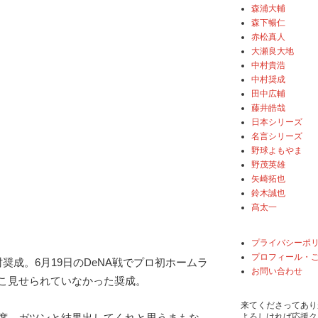
森浦大輔
森下暢仁
赤松真人
大瀬良大地
中村貴浩
中村奨成
田中広輔
藤井皓哉
日本シリーズ
名言シリーズ
野球よもやま
野茂英雄
矢崎拓也
鈴木誠也
髙太一
プライバシーポ
プロフィール・
奨成。6月19日のDeNA戦でプロ初ホームラ
お問い合わせ
こ見せられていなかった奨成。
来てくださってあり
よろしければ応援ク
席、ガツンと結果出してくれと思うまもな