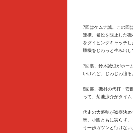
7回はケムナ誠。この回
連携、暴投を阻止した磯
をダイビングキャッチし
勝機をじわっと生み出し
7回裏、鈴木誠也がホー
いけれど、じわじわ迫る
8回裏、磯村の代打・安
って、菊池涼介がタイム
代走の大盛穂が盗塁決め
馬、小園ともに実らず。
う一歩ガツンと行けない