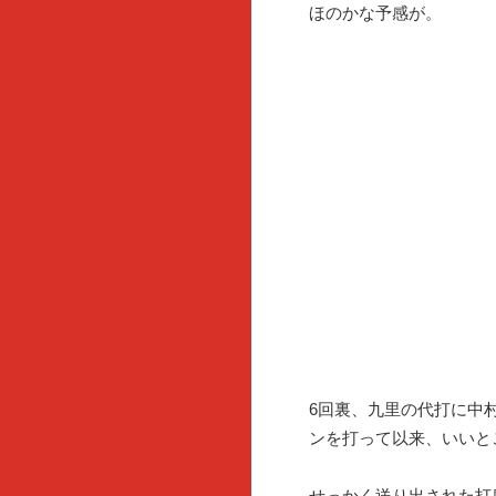
ほのかな予感が。
6回裏、九里の代打に中村
ンを打って以来、いいと
せっかく送り出された打