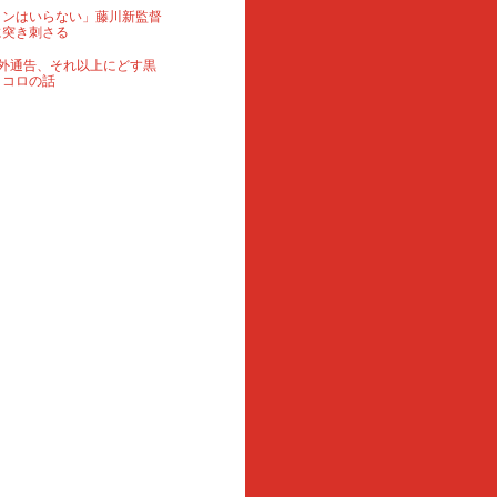
ランはいらない」藤川新監督
に突き刺さる
外通告、それ以上にどす黒
ロコロの話