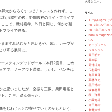
あるとは～。
今永昇太からろくすっぽチャンスを作れず。し
ラベル
晃汰が2塁打の後、野間峻祥のライトフライで
1.ごあいさつ（
。ここで、磯村嘉孝。昨日と同じ、何かが起
2017年CS/日
2018年日本シリ
トフライで終る。
book & magazin
CS
たまま沈み込むかと思いきや、6回、カープが
カープファン
じり寄る展開に。
ジョンソン
岡田明丈
岡本駿
オースティンデッドボール（本日2度目、ごめ
菊池涼介
ォアで、ノーアウト満塁。しかし、ベンチは
玉村昇悟
九里亜蓮
栗林良吏
黒田博樹
かと思いましたが、空振り三振。柴田竜拓と
坂倉将吾
秋山翔吾
ウト。九里、踏ん張った。
小園海斗
床田寛樹
機をじわじわとび寄せていくのかもという、
新井貴浩