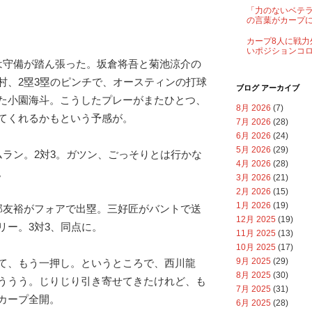
「力のないベテ
の言葉がカープ
カープ8人に戦力
いポジションコ
は守備が踏ん張った。坂倉将吾と菊池涼介の
村、2塁3塁のピンチで、オースティンの打球
ブログ アーカイブ
た小園海斗。こうしたプレーがまたひとつ、
8月 2026
(7)
てくれるかもという予感が。
7月 2026
(28)
6月 2026
(24)
5月 2026
(29)
ムラン。2対3。ガツン、ごっそりとは行かな
4月 2026
(28)
。
3月 2026
(21)
2月 2026
(15)
1月 2026
(19)
部友裕がフォアで出塁。三好匠がバントで送
12月 2025
(19)
リー。3対3、同点に。
11月 2025
(13)
10月 2025
(17)
9月 2025
(29)
て、もう一押し。というところで、西川龍
8月 2025
(30)
ううう。じりじり引き寄せてきたけれど、も
7月 2025
(31)
カープ全開。
6月 2025
(28)