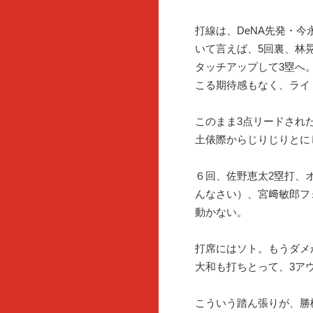
打線は、DeNA先発・
いて言えば、5回裏、林
タッチアップして3塁へ
こる期待感もなく、ライ
このまま3点リードされ
土俵際からじりじりとに
６回、佐野恵太2塁打、
んなさい）、宮﨑敏郎フ
動かない。
打席にはソト。もうダメ
大和も打ちとって、3ア
こういう踏ん張りが、勝