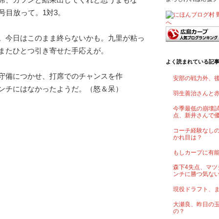
号目放って。1対3。
。今日はこのまま終らないかも。九里が粘っ
またひとつ引き寄せた手応えが。
よく読まれている記
守備につかせ、打席でのチャンスを作
安部の戦力外、
ンチにはなかったようだ。（怒＆呆）
羽生善治さんと
今季最低の崩壊試
点、新井さんで
コーチ経験なし
かれ目は？
もしカープに有
森下4失点、マツ
ンチに勝つ気な
現役ドラフト、
大瀬良、昨日の
の？