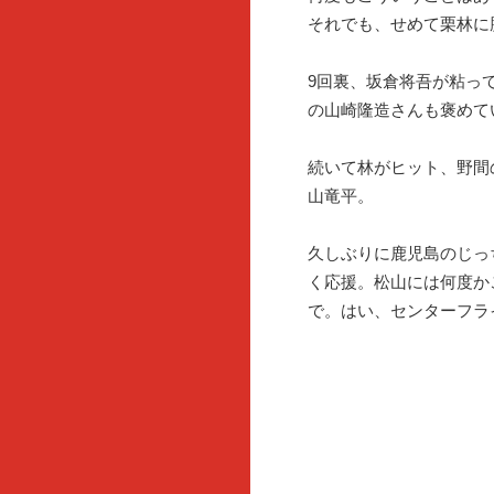
それでも、せめて栗林に
9回裏、坂倉将吾が粘っ
の山崎隆造さんも褒めて
続いて林がヒット、野間
山竜平。
久しぶりに鹿児島のじっ
く応援。松山には何度か
で。はい、センターフラ