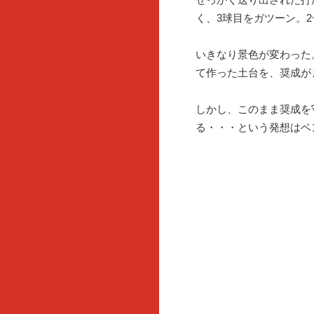
く、3球目をガツーン。2
いきなり景色が変わった
て作った土台を、奨成が
しかし、このまま奨成を
る・・・という発想はベ