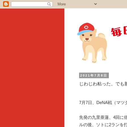
2021年7月8日
じわじわ粘った、でも
7月7日、DeNA戦（マ
先発の九里亜蓮、4回に
ルの後、ソトに2ランを