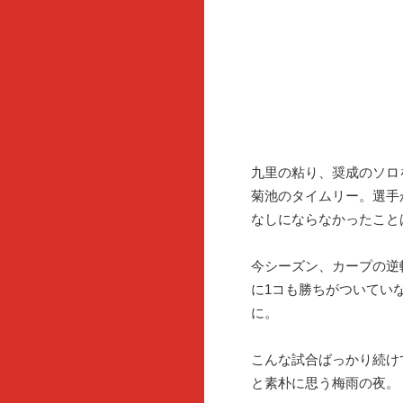
九里の粘り、奨成のソロ
菊池のタイムリー。選手
なしにならなかったこと
今シーズン、カープの逆
に1コも勝ちがついてい
に。
こんな試合ばっかり続け
と素朴に思う梅雨の夜。