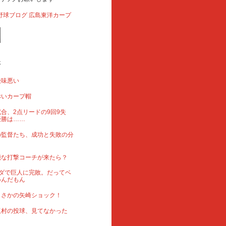
事
後味悪い
赤いカープ帽
合、2点リードの9回9失
優勝は……
の監督たち、成功と失敗の分
能な打撃コーチが来たら？
ダで巨人に完敗。だってベ
いんだもん
まさかの矢崎ショック！
玉村の投球、見てなかった