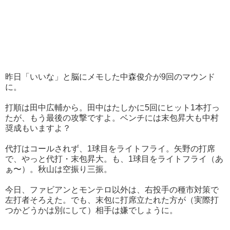
昨日「いいな」と脳にメモした中森俊介が9回のマウンド
に。
打順は田中広輔から。田中はたしかに5回にヒット1本打っ
たが、もう最後の攻撃ですよ。ベンチには末包昇大も中村
奨成もいますよ？
代打はコールされず、1球目をライトフライ。矢野の打席
で、やっと代打・末包昇大。も、1球目をライトフライ（あ
ぁ〜）。秋山は空振り三振。
今日、ファビアンとモンテロ以外は、右投手の種市対策で
左打者そろえた。でも、末包に打席立たれた方が（実際打
つかどうかは別にして）相手は嫌でしょうに。