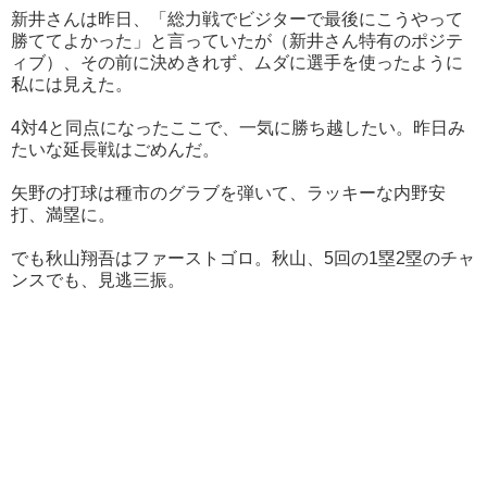
新井さんは昨日、「総力戦でビジターで最後にこうやって
勝ててよかった」と言っていたが（新井さん特有のポジテ
ィブ）、その前に決めきれず、ムダに選手を使ったように
私には見えた。
4対4と同点になったここで、一気に勝ち越したい。昨日み
たいな延長戦はごめんだ。
矢野の打球は種市のグラブを弾いて、ラッキーな内野安
打、満塁に。
でも秋山翔吾はファーストゴロ。秋山、5回の1塁2塁のチャ
ンスでも、見逃三振。