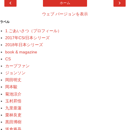
‹
›
ホーム
ウェブ バージョンを表示
ラベル
1.ごあいさつ（プロフィール）
2017年CS/日本シリーズ
2018年日本シリーズ
book & magazine
CS
カープファン
ジョンソン
岡田明丈
岡本駿
菊池涼介
玉村昇悟
九里亜蓮
栗林良吏
黒田博樹
坂倉将吾