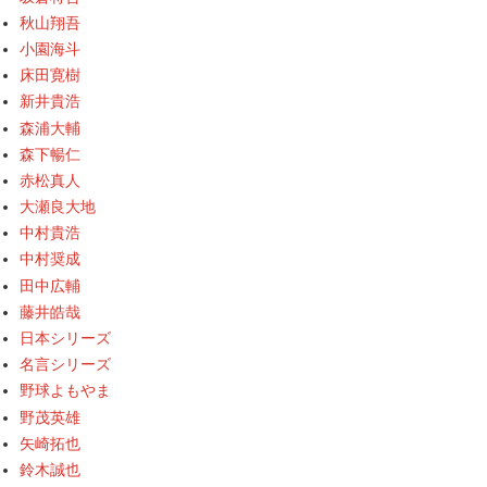
秋山翔吾
小園海斗
床田寛樹
新井貴浩
森浦大輔
森下暢仁
赤松真人
大瀬良大地
中村貴浩
中村奨成
田中広輔
藤井皓哉
日本シリーズ
名言シリーズ
野球よもやま
野茂英雄
矢崎拓也
鈴木誠也