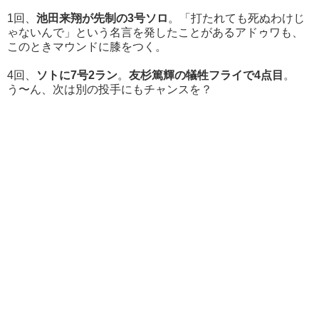
1回、
池田来翔が先制の3号ソロ
。「打たれても死ぬわけじ
ゃないんで」という名言を発したことがあるアドゥワも、
このときマウンドに膝をつく。
4回、
ソトに7号2ラン
。
友杉篤輝の犠牲フライで4点目
。
う〜ん、次は別の投手にもチャンスを？