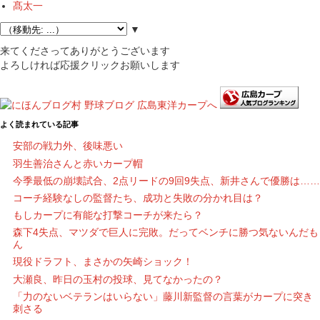
髙太一
▼
来てくださってありがとうございます
よろしければ応援クリックお願いします
よく読まれている記事
安部の戦力外、後味悪い
羽生善治さんと赤いカープ帽
今季最低の崩壊試合、2点リードの9回9失点、新井さんで優勝は……
コーチ経験なしの監督たち、成功と失敗の分かれ目は？
もしカープに有能な打撃コーチが来たら？
森下4失点、マツダで巨人に完敗。だってベンチに勝つ気ないんだも
ん
現役ドラフト、まさかの矢崎ショック！
大瀬良、昨日の玉村の投球、見てなかったの？
「力のないベテランはいらない」藤川新監督の言葉がカープに突き
刺さる