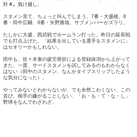
対
４
。
負け越し。
スタメン見て、ちょっと叫んでしまう。7番・大盛穂、8
番・田中広輔、9番・矢野雅哉、
サブメンバーがズラリ。
たしかに大盛、西武戦でホームラン打った。昨日の延長戦
でも打点上げた。「結果を出している選手をスタメンに」
はセオリーかもしれない。
田中も、佐々木泰の疲労骨折による登録抹消から上がって
きた。一度、サードスタメンを試してみるのもわからなく
はない（田中のスタメン、なんかタイプスリップしたよう
な気分になった）。
やってみないとわからないが、でも全然こわくない、この
並び。相手の嫌がることしない、「お・も・て・な・し」
野球をなんでわざわざ。