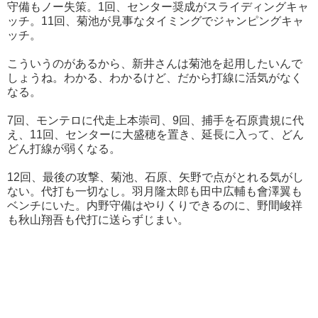
守備もノー失策。1回、センター奨成がスライディングキャ
ッチ。11回、菊池が見事なタイミングでジャンピングキャ
ッチ。
こういうのがあるから、新井さんは菊池を起用したいんで
しょうね。わかる、わかるけど、だから打線に活気がなく
なる。
7回、モンテロに代走上本崇司、9回、捕手を石原貴規に代
え、11回、センターに大盛穂を置き、延長に入って、どん
どん打線が弱くなる。
12回、最後の攻撃、菊池、石原、矢野で点がとれる気がし
ない。代打も一切なし。羽月隆太郎も田中広輔も會澤翼も
ベンチにいた。内野守備はやりくりできるのに、野間峻祥
も秋山翔吾も代打に送らずじまい。