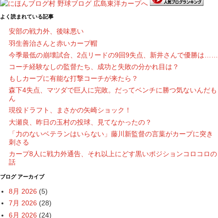
よく読まれている記事
安部の戦力外、後味悪い
羽生善治さんと赤いカープ帽
今季最低の崩壊試合、2点リードの9回9失点、新井さんで優勝は……
コーチ経験なしの監督たち、成功と失敗の分かれ目は？
もしカープに有能な打撃コーチが来たら？
森下4失点、マツダで巨人に完敗。だってベンチに勝つ気ないんだも
ん
現役ドラフト、まさかの矢崎ショック！
大瀬良、昨日の玉村の投球、見てなかったの？
「力のないベテランはいらない」藤川新監督の言葉がカープに突き
刺さる
カープ8人に戦力外通告、それ以上にどす黒いポジションコロコロの
話
ブログ アーカイブ
8月 2026
(5)
7月 2026
(28)
6月 2026
(24)