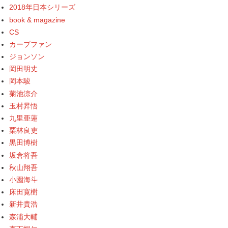
2018年日本シリーズ
book & magazine
CS
カープファン
ジョンソン
岡田明丈
岡本駿
菊池涼介
玉村昇悟
九里亜蓮
栗林良吏
黒田博樹
坂倉将吾
秋山翔吾
小園海斗
床田寛樹
新井貴浩
森浦大輔