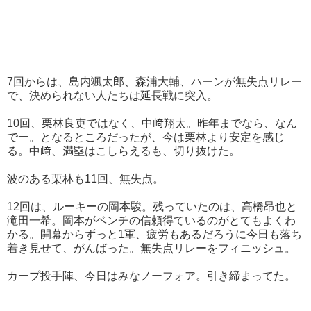
7回からは、島内颯太郎、森浦大輔、ハーンが無失点リレー
で、決められない人たちは延長戦に突入。
10回、栗林良吏ではなく、中﨑翔太。昨年までなら、なん
でー。となるところだったが、今は栗林より安定を感じ
る。中﨑、満塁はこしらえるも、切り抜けた。
波のある栗林も11回、無失点。
12回は、ルーキーの岡本駿。残っていたのは、高橋昂也と
滝田一希。岡本がベンチの信頼得ているのがとてもよくわ
かる。開幕からずっと1軍、疲労もあるだろうに今日も落ち
着き見せて、がんばった。無失点リレーをフィニッシュ。
カープ投手陣、今日はみなノーフォア。引き締まってた。