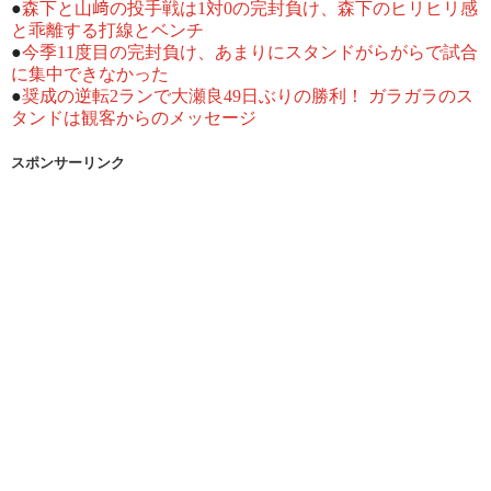
●
森下と山﨑の投手戦は1対0の完封負け、森下のヒリヒリ感
と乖離する打線とベンチ
●
今季11度目の完封負け、あまりにスタンドがらがらで試合
に集中できなかった
●
奨成の逆転2ランで大瀬良49日ぶりの勝利！ ガラガラのス
タンドは観客からのメッセージ
スポンサーリンク