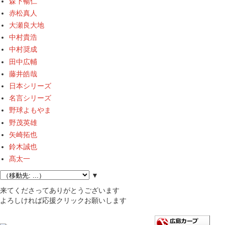
森下暢仁
赤松真人
大瀬良大地
中村貴浩
中村奨成
田中広輔
藤井皓哉
日本シリーズ
名言シリーズ
野球よもやま
野茂英雄
矢崎拓也
鈴木誠也
髙太一
▼
来てくださってありがとうございます
よろしければ応援クリックお願いします