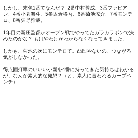
しかし、末包1番てなんだ？ 2番中村奨成、3番ファビア
ン、4番小園海斗、5番坂倉将吾、6番菊池涼介、7番モンテ
ロ、8番矢野雅哉。
1年目の新庄監督がオープン戦でやってたガラガラポンで決
めたのかな？ もはやわけがわからなくなってきました。
しかも、菊池の次にモンテロて。凸凹やないの。つながる
気がしなかった。
得点圏打率のいいい小園を4番に持ってきた気持ちはわかる
が、なんか素人的な発想？（と、素人に言われるカープベ
ンチ）