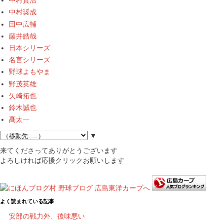
中村貴浩
中村奨成
田中広輔
藤井皓哉
日本シリーズ
名言シリーズ
野球よもやま
野茂英雄
矢崎拓也
鈴木誠也
髙太一
▼
来てくださってありがとうございます
よろしければ応援クリックお願いします
よく読まれている記事
安部の戦力外、後味悪い