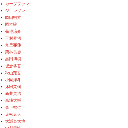
カープファン
ジョンソン
岡田明丈
岡本駿
菊池涼介
玉村昇悟
九里亜蓮
栗林良吏
黒田博樹
坂倉将吾
秋山翔吾
小園海斗
床田寛樹
新井貴浩
森浦大輔
森下暢仁
赤松真人
大瀬良大地