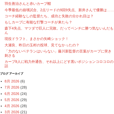
羽生善治さんと赤いカープ帽
今季最低の崩壊試合、2点リードの9回9失点、新井さんで優勝は……
コーチ経験なしの監督たち、成功と失敗の分かれ目は？
もしカープに有能な打撃コーチが来たら？
森下4失点、マツダで巨人に完敗。だってベンチに勝つ気ないんだも
ん
現役ドラフト、まさかの矢崎ショック！
大瀬良、昨日の玉村の投球、見てなかったの？
「力のないベテランはいらない」藤川新監督の言葉がカープに突き
刺さる
カープ8人に戦力外通告、それ以上にどす黒いポジションコロコロの
話
ブログ アーカイブ
8月 2026
(6)
7月 2026
(28)
6月 2026
(24)
5月 2026
(29)
4月 2026
(28)
3月 2026
(21)