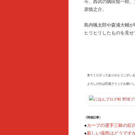
斗、西武の隅田知一郎、
原慎之介。
島内颯太郎や森浦大輔が
ヒリヒリしたものを見せ
来てくださってありがとうございま
よろしければ応援クリックお願いし
〔関連記事〕
●
カープの選手三昧の紅
●
新しい場所はどうです