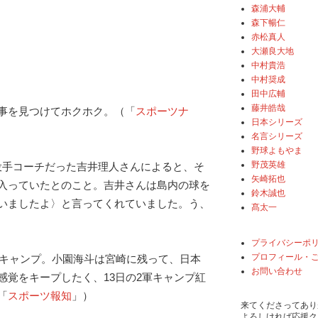
森浦大輔
森下暢仁
赤松真人
大瀬良大地
中村貴浩
中村奨成
田中広輔
藤井皓哉
事を見つけてホクホク。（「
スポーツナ
日本シリーズ
名言シリーズ
野球よもやま
野茂英雄
の投手コーチだった吉井理人さんによると、そ
矢崎拓也
入っていたとのこと。吉井さんは島内の球を
鈴木誠也
いましたよ〉と言ってくれていました。う、
髙太一
プライバシーポ
プロフィール・
1軍キャンプ。小園海斗は宮崎に残って、日本
お問い合わせ
感覚をキープしたく、13日の2軍キャンプ紅
「
スポーツ報知
」）
来てくださってあり
よろしければ応援ク