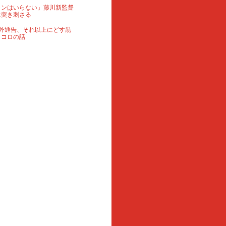
ランはいらない」藤川新監督
に突き刺さる
外通告、それ以上にどす黒
ロコロの話