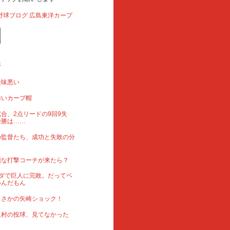
事
後味悪い
赤いカープ帽
合、2点リードの9回9失
優勝は……
の監督たち、成功と失敗の分
能な打撃コーチが来たら？
ダで巨人に完敗。だってベ
いんだもん
まさかの矢崎ショック！
玉村の投球、見てなかった