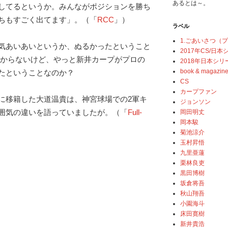
あるとは～。
してるというか。みんながポジションを勝ち
ちもすごく出てます」。（「
RCC
」）
ラベル
1.ごあいさつ（
気あいあいというか、ぬるかったということ
2017年CS/日
わからないけど、やっと新井カープがプロの
2018年日本シリ
book & magazin
たということなのか？
CS
カープファン
に移籍した大道温貴は、神宮球場での2軍キ
ジョンソン
囲気の違いを語っていましたが。（「
Full-
岡田明丈
岡本駿
菊池涼介
玉村昇悟
九里亜蓮
栗林良吏
黒田博樹
坂倉将吾
秋山翔吾
小園海斗
床田寛樹
新井貴浩