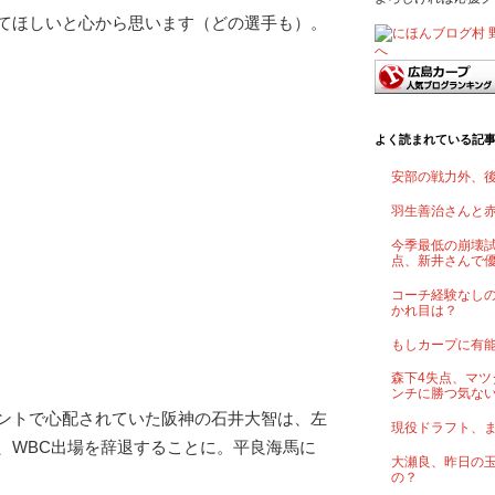
てほしいと心から思います（どの選手も）。
よく読まれている記
安部の戦力外、
羽生善治さんと
今季最低の崩壊試
点、新井さんで
コーチ経験なし
かれ目は？
もしカープに有
森下4失点、マツ
ンチに勝つ気な
ントで心配されていた阪神の石井大智は、左
現役ドラフト、
、WBC出場を辞退することに。平良海馬に
大瀬良、昨日の
の？