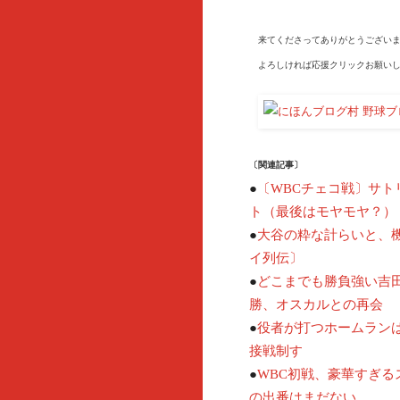
来てくださってありがとうございま
よろしければ応援クリックお願いし
〔関連記事〕
●
〔WBCチェコ戦〕サト
ト（最後はモヤモヤ？）
●
大谷の粋な計らいと、
イ列伝〕
●
どこまでも勝負強い吉
勝、オスカルとの再会
●
役者が打つホームラン
接戦制す
●
WBC初戦、豪華すぎる
の出番はまだない