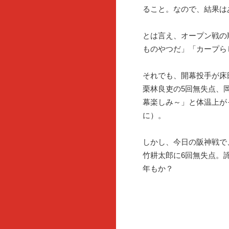
ること。なので、結果は
とは言え、オープン戦の
ものやつだ」「カープら
それでも、開幕投手が床田
栗林良吏の5回無失点、
幕楽しみ～」と体温上が
に）。
しかし、今日の阪神戦で
竹耕太郎に6回無失点。
年もか？