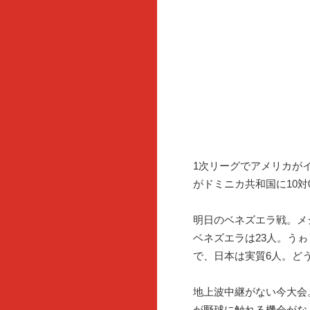
1次リーグでアメリカが
がドミニカ共和国に10対
明日のベネズエラ戦。メ
ベネズエラは23人。う
で、日本は実質6人。ど
地上波中継がない今大会
が野球に触れる機会がなく