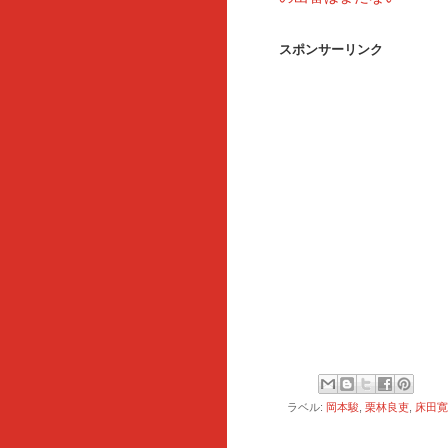
スポンサーリンク
ラベル:
岡本駿
,
栗林良吏
,
床田寛