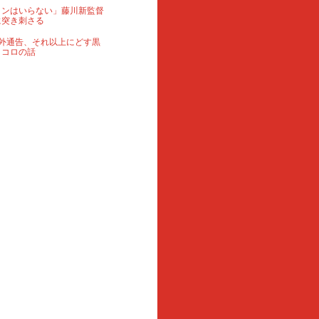
ランはいらない」藤川新監督
に突き刺さる
外通告、それ以上にどす黒
ロコロの話