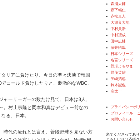
森浦大輔
森下暢仁
赤松真人
大瀬良大地
中村貴浩
中村奨成
田中広輔
藤井皓哉
日本シリーズ
名言シリーズ
野球よもやま
野茂英雄
イタリアに負けたり、今日の準々決勝で韓国
矢崎拓也
0でコールド負けしたりと、刺激的なWBC。
鈴木誠也
髙太一
ジャーリーガーの数だけ見て、日本は8人、
プライバシーポ
ゎ～。村上宗隆と岡本和真はデビュー前なの
プロフィール・
うなる、日本。
お問い合わせ
。時代の流れとは言え、普段野球を見ない方
来てくださってあり
よろしければ応援ク
なるのは寂しいと思っていたが、Netflix観