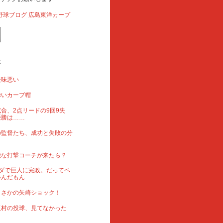
事
後味悪い
赤いカープ帽
合、2点リードの9回9失
優勝は……
の監督たち、成功と失敗の分
能な打撃コーチが来たら？
ダで巨人に完敗。だってベ
いんだもん
まさかの矢崎ショック！
玉村の投球、見てなかった