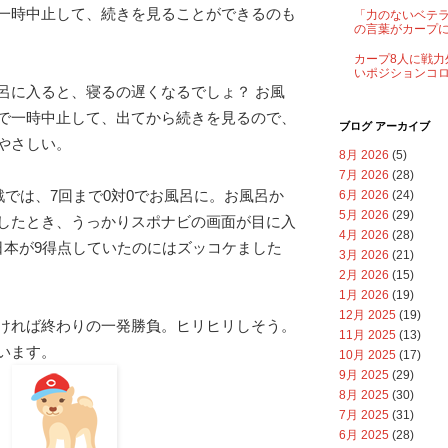
一時中止して、続きを見ることができるのも
「力のないベテ
の言葉がカープ
カープ8人に戦力
いポジションコ
呂に入ると、寝るの遅くなるでしょ？ お風
で一時中止して、出てから続きを見るので、
ブログ アーカイブ
やさしい。
8月 2026
(5)
7月 2026
(28)
戦では、7回まで0対0でお風呂に。お風呂か
6月 2026
(24)
5月 2026
(29)
したとき、うっかりスポナビの画面が目に入
4月 2026
(28)
日本が9得点していたのにはズッコケました
3月 2026
(21)
2月 2026
(15)
1月 2026
(19)
12月 2025
(19)
ければ終わりの一発勝負。ヒリヒリしそう。
11月 2025
(13)
います。
10月 2025
(17)
9月 2025
(29)
8月 2025
(30)
7月 2025
(31)
6月 2025
(28)