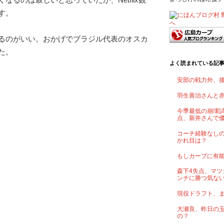
す。
るのがいい。おかげでブラジル代表のオスカ
た。
よく読まれている記
安部の戦力外、
羽生善治さんと
今季最低の崩壊試
点、新井さんで
コーチ経験なし
かれ目は？
もしカープに有
森下4失点、マツ
ンチに勝つ気な
現役ドラフト、
大瀬良、昨日の
の？