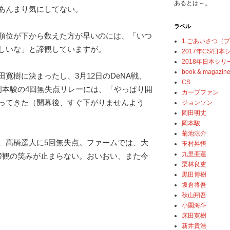
あるとは～。
あんまり気にしてない。
ラベル
順位が下から数えた方が早いのには、「いつ
1.ごあいさつ（
しいな」と諦観していますが。
2017年CS/日
2018年日本シリ
book & magazin
寛樹に決まったし、3月12日のDeNA戦、
CS
岡本駿の4回無失点リレーには、「やっぱり開
カープファン
ってきた（開幕後、すぐ下がりませんよう
ジョンソン
岡田明丈
岡本駿
菊池涼介
、髙橋遥人に5回無失点。ファームでは、大
玉村昇悟
九里亜蓮
諦観の笑みが止まらない。おいおい、また今
栗林良吏
黒田博樹
坂倉将吾
秋山翔吾
小園海斗
床田寛樹
新井貴浩