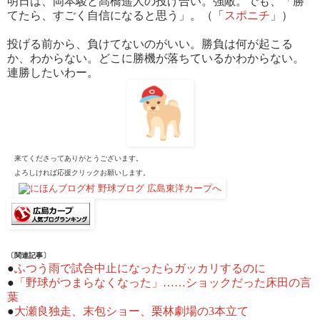
明日は、岡本駿と髙橋遥人の投げ合い。強敵。でも、「勝
てたら、すごく自信になると思う」。（「
スポニチ
」）
投げる前から、負けてないのがいい。勝負は何が起こる
か、わからない。どこに勝機が落ちているかわからない。
連勝したいわー。
来てくださってありがとうございます。
よろしければ応援クリックお願いします。
〔関連記事〕
●
ふつう雨で試合中止になったらガッカリするのに
●
「野球がつまらなくなった」……ショックだった床田の言
葉
●
大瀬良独走、末包ショー、栗林劇場の3本立て