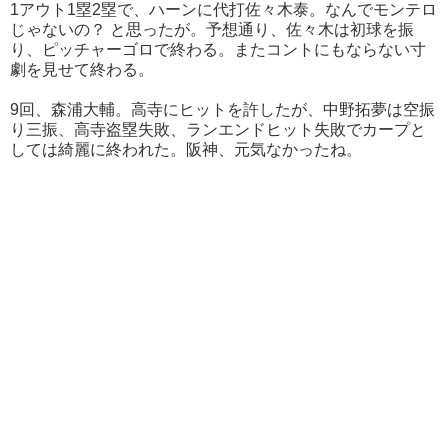
1アウト1塁2塁で、ハーンに代打佐々木泰。なんでモンテロ
じゃないの？ と思ったが。予想通り、佐々木は初球を振
り、ピッチャーゴロで終わる。またコントにもならない寸
劇を見せて終わる。
9回、森浦大輔。高寺にヒットを許したが、中野拓夢は空振
り三振、高寺盗塁失敗、ランエンドヒット失敗でカープと
しては綺麗に終われた。阪神、元気なかったね。