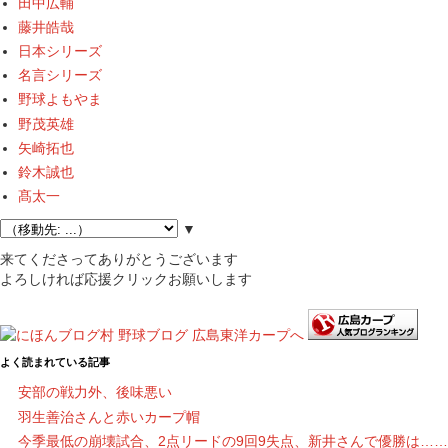
田中広輔
藤井皓哉
日本シリーズ
名言シリーズ
野球よもやま
野茂英雄
矢崎拓也
鈴木誠也
髙太一
▼
来てくださってありがとうございます
よろしければ応援クリックお願いします
よく読まれている記事
安部の戦力外、後味悪い
羽生善治さんと赤いカープ帽
今季最低の崩壊試合、2点リードの9回9失点、新井さんで優勝は……