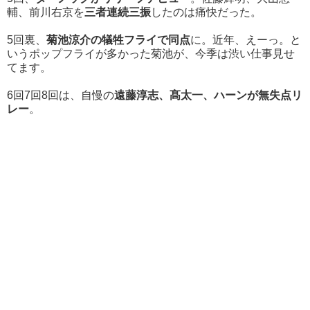
輔、前川右京を
三者連続三振
したのは痛快だった。
5回裏、
菊池涼介の犠牲フライで同点
に。近年、えーっ。と
いうポップフライが多かった菊池が、今季は渋い仕事見せ
てます。
6回7回8回は、自慢の
遠藤淳志、髙太一、ハーンが無失点リ
レー
。