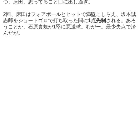
つ、床田、思ってること口に出し過ぎ。
2回、床田はフォアボールとヒットで満塁こしらえ、坂本誠
志郎をショートゴロで打ち取った間に
1点先制
される。あろ
うことか、石原貴規が1塁に悪送球。むがー。最少失点で済
んだが。