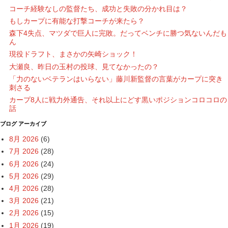
コーチ経験なしの監督たち、成功と失敗の分かれ目は？
もしカープに有能な打撃コーチが来たら？
森下4失点、マツダで巨人に完敗。だってベンチに勝つ気ないんだも
ん
現役ドラフト、まさかの矢崎ショック！
大瀬良、昨日の玉村の投球、見てなかったの？
「力のないベテランはいらない」藤川新監督の言葉がカープに突き
刺さる
カープ8人に戦力外通告、それ以上にどす黒いポジションコロコロの
話
ブログ アーカイブ
8月 2026
(6)
7月 2026
(28)
6月 2026
(24)
5月 2026
(29)
4月 2026
(28)
3月 2026
(21)
2月 2026
(15)
1月 2026
(19)