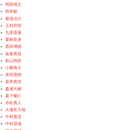
岡田明丈
岡本駿
菊池涼介
玉村昇悟
九里亜蓮
栗林良吏
黒田博樹
坂倉将吾
秋山翔吾
小園海斗
床田寛樹
新井貴浩
森浦大輔
森下暢仁
赤松真人
大瀬良大地
中村貴浩
中村奨成