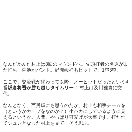
なんだかんだ村上は8回のマウンドへ。先頭打者の名原がま
た打ち、菊池がバント。野間峻祥もヒットで、1塁3塁。
ここで、交流戦が終わって以降、ノーヒットだったという4
番
坂倉将吾が勝ち越しタイムリー！
村上は及川雅貴に交
代。
なんとなく、西勇輝にも思うのだが、村上も相手チームを
（というかカープをなのか？）小バカにしているように見
えるというか。人間、やっぱり可愛げが大事です。打たれ
てシュンとなった村上を見て、そう思ふ。