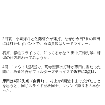
2回裏、小園海斗と佐藤啓介が連打。なぜか今日7番の床田
には打たせずバントで、石原貴規はサードライナー。
石原、犠牲フライって、知ってるかな？ 田中広輔先輩に練
習の仕方教わってみようか。
4回、1アウト1塁3塁で、髙寺望夢の打球が床田に当たった
間に、坂倉将吾がフィルダーズチョイスで
阪神に2点目。
床田
は
4回2失点（自責1）
。村上が8回途中まで投げたこと
を思うと、同じスライド登板同士、マウンド降りるの早か
った。