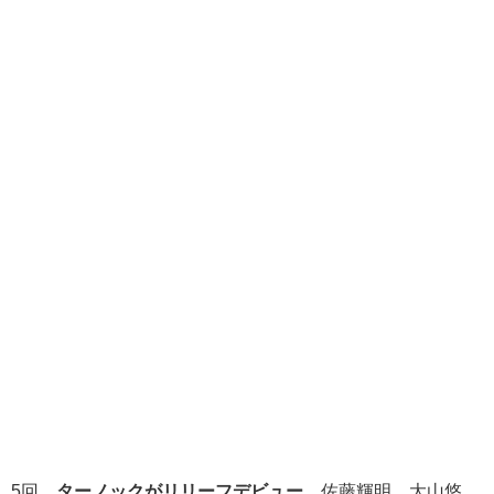
5回、
ターノックがリリーフデビュー
。佐藤輝明、大山悠