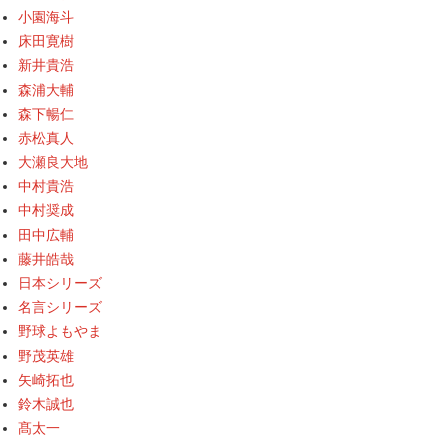
小園海斗
床田寛樹
新井貴浩
森浦大輔
森下暢仁
赤松真人
大瀬良大地
中村貴浩
中村奨成
田中広輔
藤井皓哉
日本シリーズ
名言シリーズ
野球よもやま
野茂英雄
矢崎拓也
鈴木誠也
髙太一