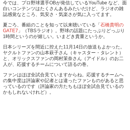
今では、プロ野球選手OBが発信しているYouTube など、面
白いコンテンツはたくさんあるみたいだけど、ラジオの雑
誌感覚なところ、気安さ・気楽さが気に入ってます。
夏ごろ、番組のことを知って以来聴いている「
石橋貴明の
GATE7
」（TBSラジオ）。野球の話題にたっぷりどっぷり
1時間というのが嬉しい。いまどき貴重というか。
日本シリーズを間近に控えた11月14日の放送もよかった。
ヤクルトファンの山本萩子さん（キャスター・タレント）
と、オリックスファンの岡村茉奈さん（アイドル）のお二
人が、応援するチームについて語るの巻。
ファンはほぼ全試合見ていますからね。応援するチームへ
の集中度は評論家や記者とは違ったファンものがあると思
っているのです（評論家の方たちもほぼ全試合見ているの
かもしれないけれど）。