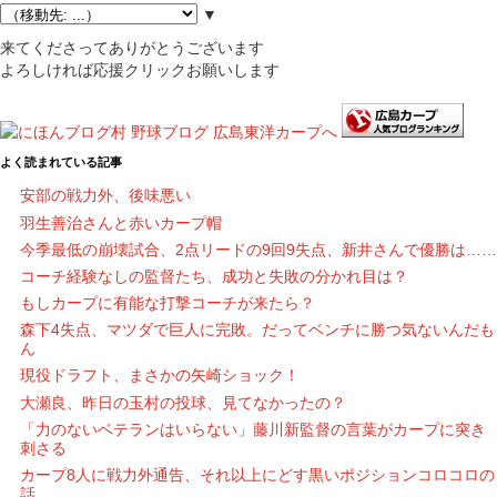
▼
来てくださってありがとうございます
よろしければ応援クリックお願いします
よく読まれている記事
安部の戦力外、後味悪い
羽生善治さんと赤いカープ帽
今季最低の崩壊試合、2点リードの9回9失点、新井さんで優勝は……
コーチ経験なしの監督たち、成功と失敗の分かれ目は？
もしカープに有能な打撃コーチが来たら？
森下4失点、マツダで巨人に完敗。だってベンチに勝つ気ないんだも
ん
現役ドラフト、まさかの矢崎ショック！
大瀬良、昨日の玉村の投球、見てなかったの？
「力のないベテランはいらない」藤川新監督の言葉がカープに突き
刺さる
カープ8人に戦力外通告、それ以上にどす黒いポジションコロコロの
話