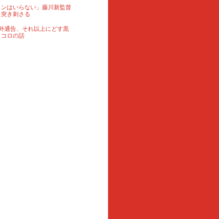
ランはいらない」藤川新監督
に突き刺さる
外通告、それ以上にどす黒
ロコロの話