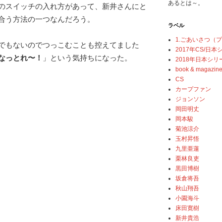
あるとは～。
のスイッチの入れ方があって、新井さんにと
合う方法の一つなんだろう。
ラベル
1.ごあいさつ（
でもないのでつっこむことも控えてました
2017年CS/日
なっとれ〜！
」という気持ちになった。
2018年日本シリ
book & magazin
CS
カープファン
ジョンソン
岡田明丈
岡本駿
菊池涼介
玉村昇悟
九里亜蓮
栗林良吏
黒田博樹
坂倉将吾
秋山翔吾
小園海斗
床田寛樹
新井貴浩