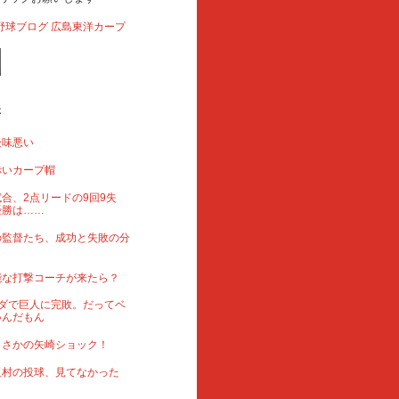
事
後味悪い
赤いカープ帽
合、2点リードの9回9失
優勝は……
の監督たち、成功と失敗の分
能な打撃コーチが来たら？
ダで巨人に完敗。だってベ
いんだもん
まさかの矢崎ショック！
玉村の投球、見てなかった