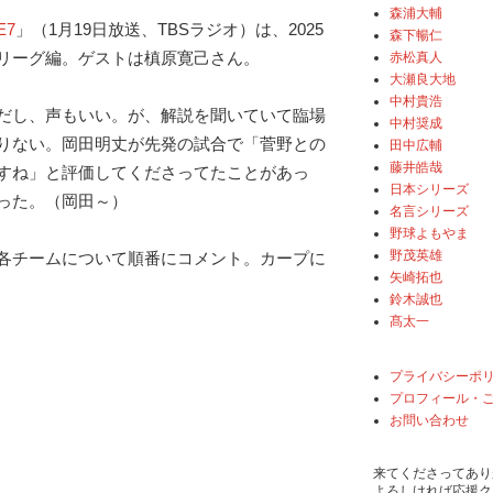
森浦大輔
E7
」（1月19日放送、TBSラジオ）は、2025
森下暢仁
リーグ編。ゲストは槙原寛己さん。
赤松真人
大瀬良大地
中村貴浩
だし、声もいい。が、解説を聞いていて臨場
中村奨成
りない。岡田明丈が先発の試合で「菅野との
田中広輔
藤井皓哉
すね」と評価してくださってたことがあっ
日本シリーズ
った。（岡田～）
名言シリーズ
野球よもやま
野茂英雄
各チームについて順番にコメント。カープに
矢崎拓也
鈴木誠也
髙太一
プライバシーポ
プロフィール・
お問い合わせ
来てくださってあり
よろしければ応援ク