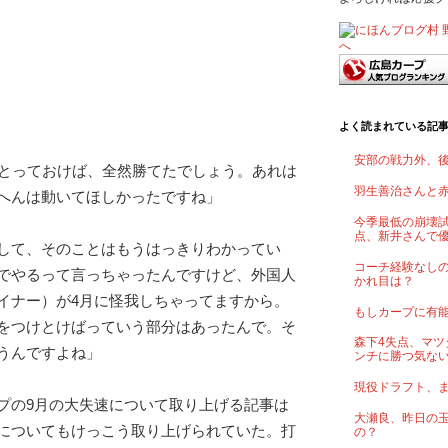
よく読まれている記
安部の戦力外、
をとっておけば、全然勝てたでしょう。あれは
羽生善治さんと
へんは動いてほしかったですね」
今季最低の崩壊試
点、新井さんで
して、そのことはもうはっきりわかってい
コーチ経験なし
でやるって言っちゃったんですけど、外国人
かれ目は？
イナー）が4月に怪我しちゃってますから。
もしカープに有
をつけとけばっていう部分はあったんで。そ
森下4失点、マツ
うんですよね」
ンチに勝つ気な
現役ドラフト、
プの9月の大失速について取り上げる記事は
大瀬良、昨日の
についてもけっこう取り上げられていた。打
の？