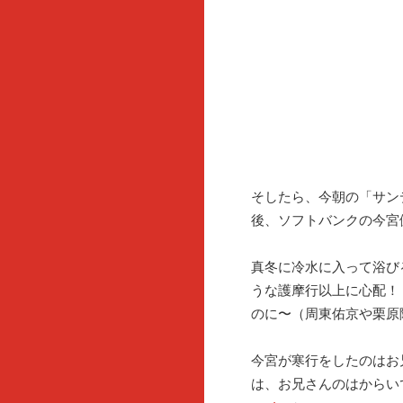
そしたら、今朝の「サン
後、ソフトバンクの今宮
真冬に冷水に入って浴び
うな護摩行以上に心配！
のに〜（周東佑京や栗原
今宮が寒行をしたのはお
は、お兄さんのはからい