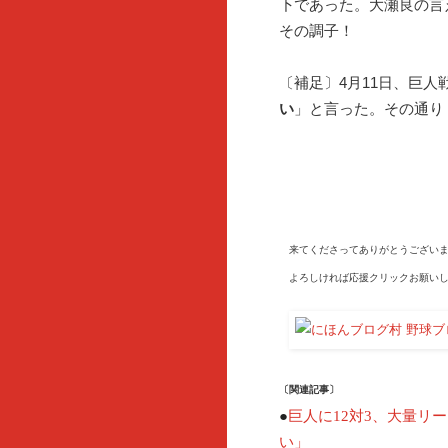
下であった。大瀬良の言
その調子！
〔補足〕4月11日、巨
い
」と言った。その通り
来てくださってありがとうございま
よろしければ応援クリックお願いし
〔関連記事〕
●
巨人に12対3、大量リ
い」