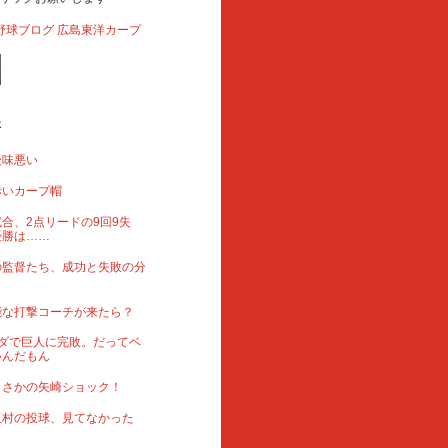
事
後味悪い
赤いカープ帽
合、2点リードの9回9失
優勝は……
の監督たち、成功と失敗の分
能な打撃コーチが来たら？
ダで巨人に完敗。だってベ
いんだもん
まさかの矢崎ショック！
玉村の投球、見てなかった