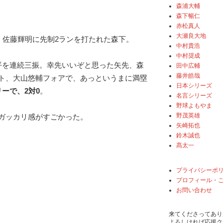
森浦大輔
森下暢仁
赤松真人
大瀬良大地
回、佐藤輝明に先制2ランを打たれた森下。
中村貴浩
中村奨成
平を連続三振。幸先いいぞと思った矢先、森
田中広輔
藤井皓哉
ト、大山悠輔フォアで、あっというまに満塁
日本シリーズ
ーで、2対0
。
名言シリーズ
野球よもやま
野茂英雄
ガッカリ感がすごかった。
矢崎拓也
鈴木誠也
髙太一
プライバシーポ
プロフィール・
お問い合わせ
来てくださってあり
よろしければ応援ク