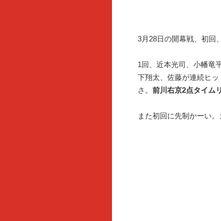
3月28日の開幕戦、初
1回、近本光司、小幡竜
下翔太、佐藤が連続ヒッ
さ。
前川右京2点タイムリ
また初回に先制かーい。