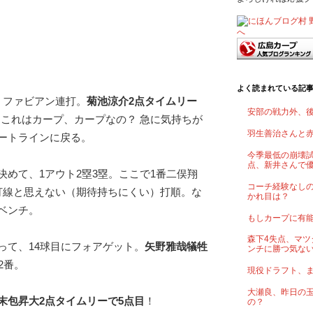
よく読まれている記
、ファビアン連打。
菊池涼介2点タイムリー
安部の戦力外、
これはカープ、カープなの？ 急に気持ちが
羽生善治さんと
ートラインに戻る。
今季最低の崩壊試
点、新井さんで
決めて、1アウト2塁3塁。ここで1番二俣翔
コーチ経験なし
打線と思えない（期待持ちにくい）打順。な
かれ目は？
ベンチ。
もしカープに有
森下4失点、マツ
って、14球目にフォアゲット。
矢野雅哉犠牲
ンチに勝つ気な
2番。
現役ドラフト、
大瀬良、昨日の
末包昇大2点タイムリーで5点目
！
の？