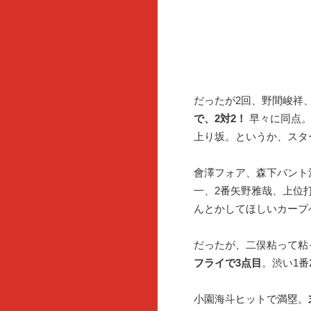
だったが2回、野間峻祥
で、2対2！
早々に同点。
上り坂。というか、スタ
會澤フォア、森下バント
一、2番矢野雅哉、上位
んとかしてほしいカープ
だったが、二俣粘って粘
フライで3点目
。渋い1番
小園海斗ヒットで満塁。