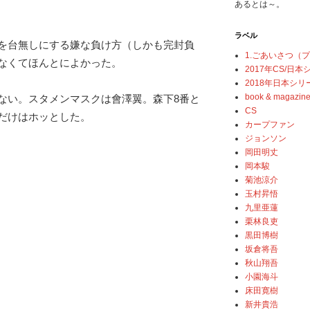
あるとは～。
ラベル
を台無しにする嫌な負け方（しかも完封負
1.ごあいさつ（
なくてほんとによかった。
2017年CS/日
2018年日本シリ
book & magazin
ない。スタメンマスクは會澤翼。森下8番と
CS
だけはホッとした。
カープファン
ジョンソン
岡田明丈
岡本駿
菊池涼介
玉村昇悟
九里亜蓮
栗林良吏
黒田博樹
坂倉将吾
秋山翔吾
小園海斗
床田寛樹
新井貴浩