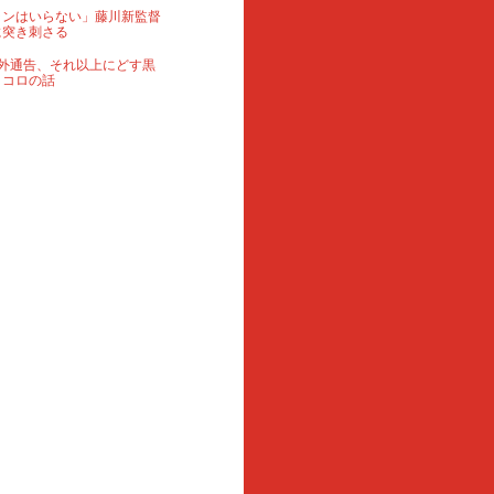
ランはいらない」藤川新監督
に突き刺さる
外通告、それ以上にどす黒
ロコロの話