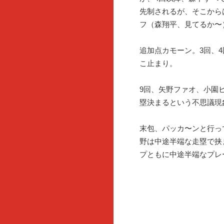
先制されるが、そこから
フ（森翔平、見てるか〜
追加点カモーン。3回、
こ止まり。
9回、矢野ファオ、小園
塁決まるという不思議現
末包、パッカ〜ンと行っ
野は中途半端な走塁で挟
プともに中途半端なプレ