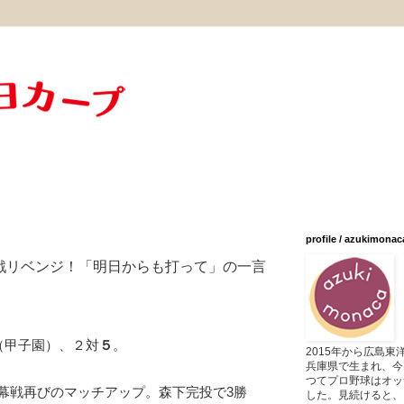
profile / azukimonac
戦リベンジ！「明日からも打って」の一言
（甲子園）、２対
５
。
2015年から広島
兵庫県で生まれ、今
つてプロ野球はオッ
幕戦再びのマッチアップ。森下完投で3勝
した。見続けると、