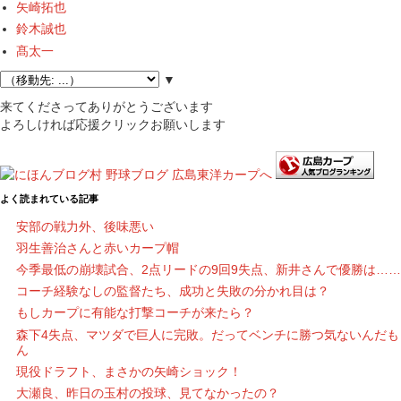
矢崎拓也
鈴木誠也
髙太一
▼
来てくださってありがとうございます
よろしければ応援クリックお願いします
よく読まれている記事
安部の戦力外、後味悪い
羽生善治さんと赤いカープ帽
今季最低の崩壊試合、2点リードの9回9失点、新井さんで優勝は……
コーチ経験なしの監督たち、成功と失敗の分かれ目は？
もしカープに有能な打撃コーチが来たら？
森下4失点、マツダで巨人に完敗。だってベンチに勝つ気ないんだも
ん
現役ドラフト、まさかの矢崎ショック！
大瀬良、昨日の玉村の投球、見てなかったの？