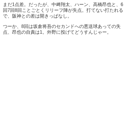
まだ1点差。だったが、中﨑翔太、ハーン、高橋昂也と、6
回7回8回ことごとくリリーフ陣が失点。打てない打たれる
で、阪神との差は開きっぱなし。
つーか、8回は坂倉将吾のセカンドへの悪送球あっての失
点、昂也の自責は1。外野に投げてどうすんじゃー。