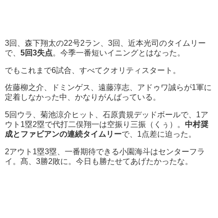
3回、森下翔太の22号2ラン、3回、近本光司のタイムリー
で、
5回3失点
。今季一番短いイニングとはなった。
でもこれまで6試合、すべてクオリティスタート。
佐藤柳之介、ドミンゲス、遠藤淳志、アドゥワ誠らが1軍に
定着しなかった中、かなりがんばっている。
5回ウラ、菊池涼介ヒット、石原貴規デッドボールで、1ア
ウト1塁2塁で代打二俣翔一は空振り三振（くぅ）。
中村奨
成とファビアンの連続タイムリー
で、1点差に迫った。
2アウト1塁3塁、一番期待できる小園海斗はセンターフラ
イ。髙、3勝2敗に。今日も勝たせてあげたかったな。