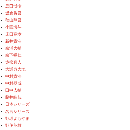
黒田博樹
坂倉将吾
秋山翔吾
小園海斗
床田寛樹
新井貴浩
森浦大輔
森下暢仁
赤松真人
大瀬良大地
中村貴浩
中村奨成
田中広輔
藤井皓哉
日本シリーズ
名言シリーズ
野球よもやま
野茂英雄