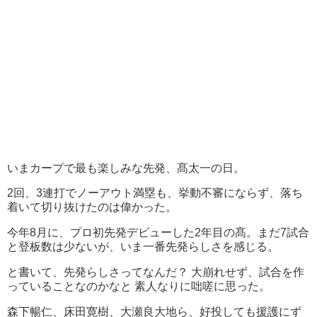
いまカープで最も楽しみな先発、髙太一の日。
2回、3連打でノーアウト満塁も、挙動不審にならず、落ち
着いて切り抜けたのは偉かった。
今年8月に、プロ初先発デビューした2年目の髙。まだ7試合
と登板数は少ないが、いま一番先発らしさを感じる。
と書いて、先発らしさってなんだ？ 大崩れせず、試合を作
っていることなのかなと 素人なりに咄嗟に思った。
森下暢仁、床田寛樹、大瀬良大地ら、好投しても援護にず