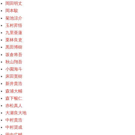
岡田明丈
岡本駿
菊池涼介
玉村昇悟
九里亜蓮
栗林良吏
黒田博樹
坂倉将吾
秋山翔吾
小園海斗
床田寛樹
新井貴浩
森浦大輔
森下暢仁
赤松真人
大瀬良大地
中村貴浩
中村奨成
田中広輔