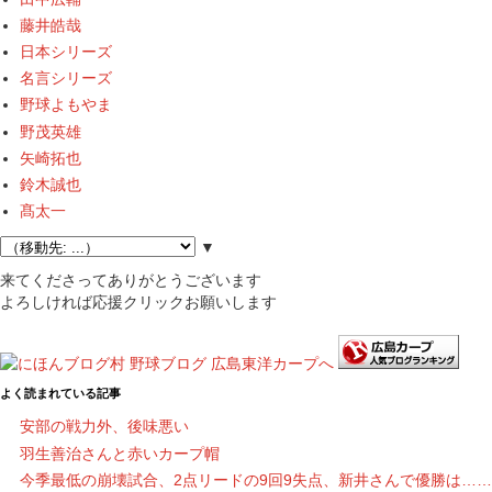
藤井皓哉
日本シリーズ
名言シリーズ
野球よもやま
野茂英雄
矢崎拓也
鈴木誠也
髙太一
▼
来てくださってありがとうございます
よろしければ応援クリックお願いします
よく読まれている記事
安部の戦力外、後味悪い
羽生善治さんと赤いカープ帽
今季最低の崩壊試合、2点リードの9回9失点、新井さんで優勝は……