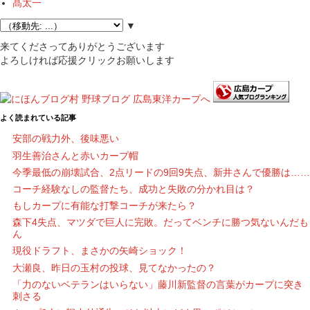
髙太一
▼
来てくださってありがとうございます
よろしければ応援クリックお願いします
よく読まれている記事
安部の戦力外、後味悪い
羽生善治さんと赤いカープ帽
今季最低の崩壊試合、2点リードの9回9失点、新井さんで優勝は……
コーチ経験なしの監督たち、成功と失敗の分かれ目は？
もしカープに有能な打撃コーチが来たら？
森下4失点、マツダで巨人に完敗。だってベンチに勝つ気ないんだも
ん
現役ドラフト、まさかの矢崎ショック！
大瀬良、昨日の玉村の投球、見てなかったの？
「力のないベテランはいらない」藤川新監督の言葉がカープに突き
刺さる