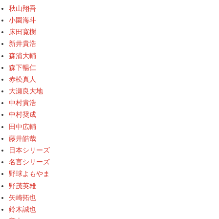
秋山翔吾
小園海斗
床田寛樹
新井貴浩
森浦大輔
森下暢仁
赤松真人
大瀬良大地
中村貴浩
中村奨成
田中広輔
藤井皓哉
日本シリーズ
名言シリーズ
野球よもやま
野茂英雄
矢崎拓也
鈴木誠也