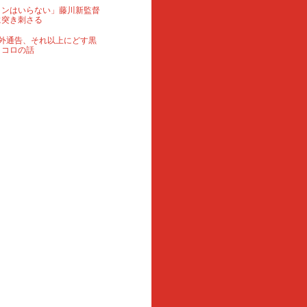
ランはいらない」藤川新監督
に突き刺さる
外通告、それ以上にどす黒
ロコロの話