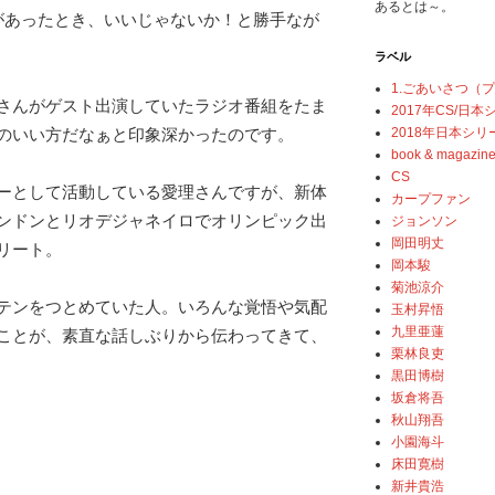
あるとは～。
があったとき、いいじゃないか！と勝手なが
ラベル
1.ごあいさつ（
さんがゲスト出演していたラジオ番組をたま
2017年CS/日
2018年日本シリ
のいい方だなぁと印象深かったのです。
book & magazin
CS
ーとして活動している愛理さんですが、新体
カープファン
ンドンとリオデジャネイロでオリンピック出
ジョンソン
岡田明丈
リート。
岡本駿
菊池涼介
テンをつとめていた人。いろんな覚悟や気配
玉村昇悟
九里亜蓮
ことが、素直な話しぶりから伝わってきて、
栗林良吏
黒田博樹
坂倉将吾
秋山翔吾
小園海斗
床田寛樹
新井貴浩