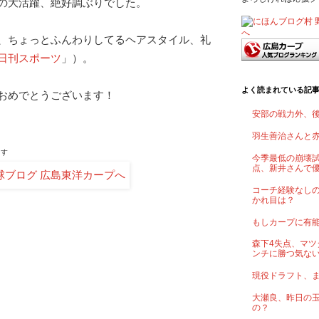
の大活躍、絶好調ぶりでした。
、ちょっとふんわりしてるヘアスタイル、礼
日刊スポーツ
」）。
よく読まれている記
おめでとうございます！
安部の戦力外、
羽生善治さんと
ます
今季最低の崩壊試
点、新井さんで
コーチ経験なし
かれ目は？
もしカープに有
森下4失点、マツ
ンチに勝つ気な
現役ドラフト、
大瀬良、昨日の
の？