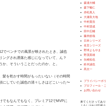
森浦大輔
森下暢仁
赤松真人
大瀬良大地
中村貴浩
中村奨成
田中広輔
藤井皓哉
日本シリーズ
名言シリーズ
野球よもやま
ア12でベンチでの風景が映されたとき、誠也
野茂英雄
リングされ洒落た感じになっていて、ん？
矢崎拓也
うか、そういうことだったのか、と。
鈴木誠也
髙太一
、髪を乾かす時間がもったいない（その時間
プライバシーポ
頭にしていた誠也の清々しさはどこいった〜
プロフィール・
お問い合わせ
けでもなんでもなく、プレミア12でMVPに
来てくださってあり
よろしければ応援ク