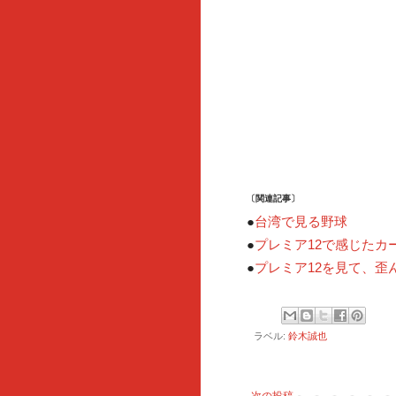
〔関連記事〕
台湾で見る野球
●
プレミア12で感じたカ
●
プレミア12を見て、歪
●
ラベル:
鈴木誠也
次の投稿