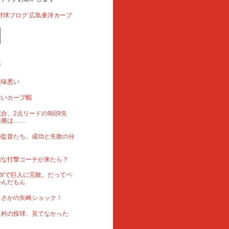
事
後味悪い
赤いカープ帽
合、2点リードの9回9失
優勝は……
の監督たち、成功と失敗の分
能な打撃コーチが来たら？
ダで巨人に完敗。だってベ
いんだもん
まさかの矢崎ショック！
玉村の投球、見てなかった