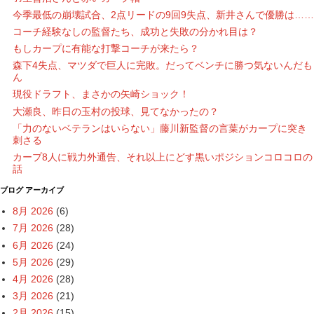
今季最低の崩壊試合、2点リードの9回9失点、新井さんで優勝は……
コーチ経験なしの監督たち、成功と失敗の分かれ目は？
もしカープに有能な打撃コーチが来たら？
森下4失点、マツダで巨人に完敗。だってベンチに勝つ気ないんだも
ん
現役ドラフト、まさかの矢崎ショック！
大瀬良、昨日の玉村の投球、見てなかったの？
「力のないベテランはいらない」藤川新監督の言葉がカープに突き
刺さる
カープ8人に戦力外通告、それ以上にどす黒いポジションコロコロの
話
ブログ アーカイブ
8月 2026
(6)
7月 2026
(28)
6月 2026
(24)
5月 2026
(29)
4月 2026
(28)
3月 2026
(21)
2月 2026
(15)