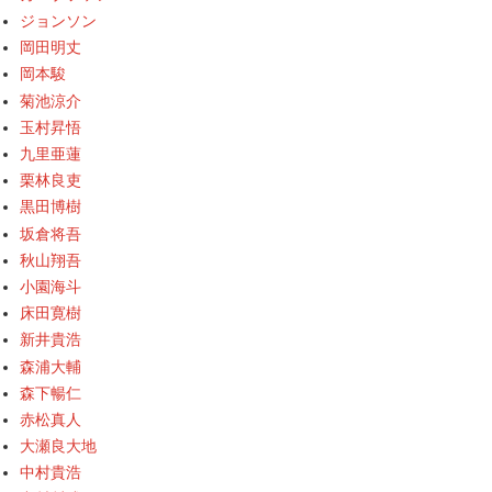
ジョンソン
岡田明丈
岡本駿
菊池涼介
玉村昇悟
九里亜蓮
栗林良吏
黒田博樹
坂倉将吾
秋山翔吾
小園海斗
床田寛樹
新井貴浩
森浦大輔
森下暢仁
赤松真人
大瀬良大地
中村貴浩