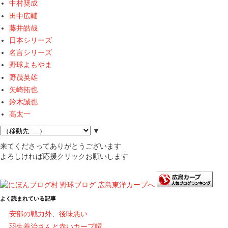
中村奨成
田中広輔
藤井皓哉
日本シリーズ
名言シリーズ
野球よもやま
野茂英雄
矢崎拓也
鈴木誠也
髙太一
▼
来てくださってありがとうございます
よろしければ応援クリックお願いします
よく読まれている記事
安部の戦力外、後味悪い
羽生善治さんと赤いカープ帽